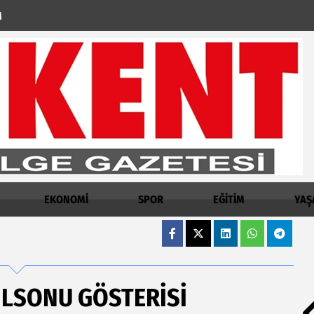
M
EKONOMİ
SPOR
EĞİTİM
YAŞ
ILSONU GÖSTERİSİ