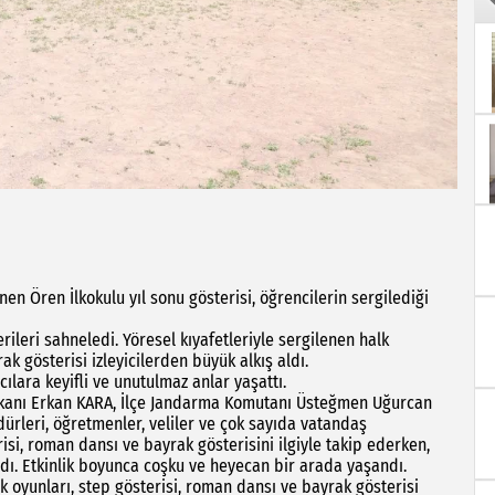
 Ören İlkokulu yıl sonu gösterisi, öğrencilerin sergilediği
leri sahneledi. Yöresel kıyafetleriyle sergilenen halk
ak gösterisi izleyicilerden büyük alkış aldı.
ılara keyifli ve unutulmaz anlar yaşattı.
nı Erkan KARA, İlçe Jandarma Komutanı Üsteğmen Uğurcan
dürleri, öğretmenler, veliler ve çok sayıda vatandaş
risi, roman dansı ve bayrak gösterisini ilgiyle takip ederken,
dı. Etkinlik boyunca coşku ve heyecan bir arada yaşandı.
k oyunları, step gösterisi, roman dansı ve bayrak gösterisi