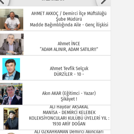
AHMET AKKOÇ / Demirci İlçe Müftülüğü
Şube Müdürü
22.07.2026
20.07.2026
Madde Bağımlılığında Aile - Genç İlişkisi
Ahmet İNCE
“ADAM ALINIR, ADAM SATILIR!!”
Ahmet Tevfik Selçuk
DÜRZİLER - 10 -
15.07.2026
13.07.2026
Akın AKAR (Eğitimci - Yazar)
Şikâyet !
ALİ Haydar AKSAKAL
MANİSA - DEMİRCİ KELEBEK
KOLEKSİYONCULARI KULÜBÜ ÜYELERİ YIL :
1930 ARİF DOĞAN
ALİ ÖZKAHRAMAN Demirci Akıncıları