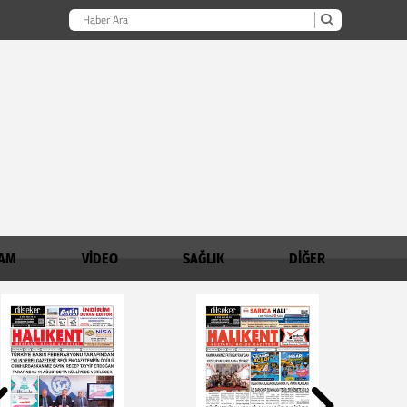
AM
VİDEO
SAĞLIK
DİĞER