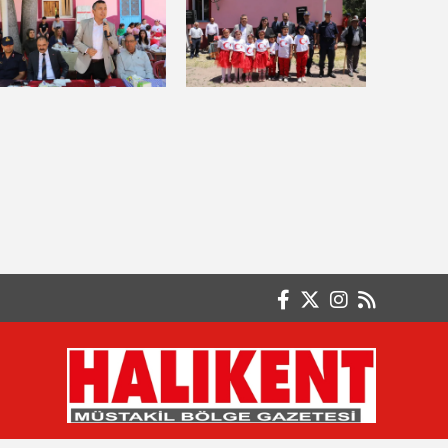
FARKINDA MISIN?
Ayten ERKUL
ÇOCUKLARINIZI KORKUTMAYIN
Basri GÜLER- Emekli Başöğretmen
FAKİRLİK VE SABIR ÇOK ZOR
Betül KOÇALAY
AKINCI DESTANI
Burak GÖKSAL
İSTİKLÂLİN CAN ATAĞI : TÜRK BAYRAĞI
Büşra KARAGÖZ Serbest Muhasebeci /
Mali Müşavir
Paranın En Büyük Düşmanı Enflasyon
Değil, Ertelemektir