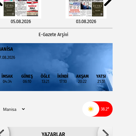
05.08.2026
03.08.2026
E-Gazete Arşivi
ANISA
7.08.2026
İMSAK
GÜNEŞ
ÖĞLE
İKİNDİ
AKŞAM
YATSI
04:34
06:10
13:21
17:10
20:22
21:51
29.07.2026
27.07.2026
38.2°
Adil ARSLAN
YAZARLAR
İNŞALLAH MUHSİNLERDEN OLURUZ!