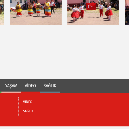
YAŞAM
VİDEO
SAĞLIK
VİDEO
SAĞLIK