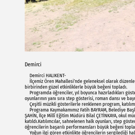
Demirci
Demirci HALIKENT-
İlçemiz Ören Mahallesi’nde geleneksel olarak düzenlenen
birbirinden güzel etkinliklerle büyük beğeni topladı.
Programda öğrenciler, yıl boyunca hazırladıkları gösteri
oyunlarının yanı sıra step gösterisi, roman dansı ve bayr
Çeşitli müzikli gösterilerle renklenen program, katılımc
Programa Kaymakamımız Fatih BAYRAM, Belediye Başka
ŞAHİN, İlçe Millî Eğitim Müdürü Bilal ÇETİNKAYA, okul mü
katıldı.Katılımcılar, sahnelenen halk oyunları, step göste
öğrencilerin başarılı performansları büyük beğeni topla
Yoğun ilgi gören etkinlikte öğrencilerin sergilediği hal