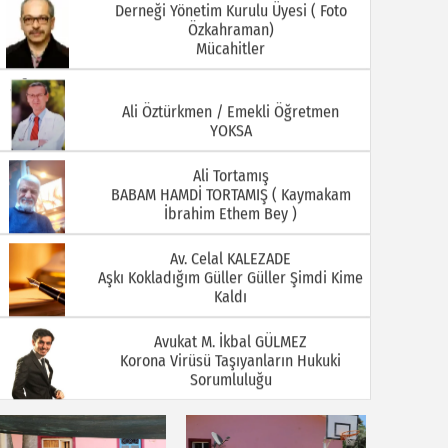
Derneği Yönetim Kurulu Üyesi ( Foto
Özkahraman)
Mücahitler
08.07.2026
06.07.2026
Ali Öztürkmen / Emekli Öğretmen
YOKSA
Ali Tortamış
BABAM HAMDİ TORTAMIŞ ( Kaymakam
İbrahim Ethem Bey )
Av. Celal KALEZADE
Aşkı Kokladığım Güller Güller Şimdi Kime
01.07.2026
29.06.2026
Kaldı
Avukat M. İkbal GÜLMEZ
Korona Virüsü Taşıyanların Hukuki
Sorumluluğu
Avukat Sinan YEKREK