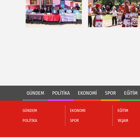
GÜNDEM
POLİTİKA
EKONOMİ
SPOR
EĞİTİM
GÜNDEM
EKONOMİ
EĞİTİM
POLİTİKA
SPOR
YAŞAM