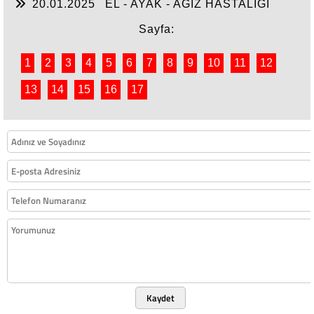
20.01.2025
EL - AYAK - AĞIZ HASTALIĞI
Sayfa:
1
2
3
4
5
6
7
8
9
10
11
12
13
14
15
16
17
Kaydet