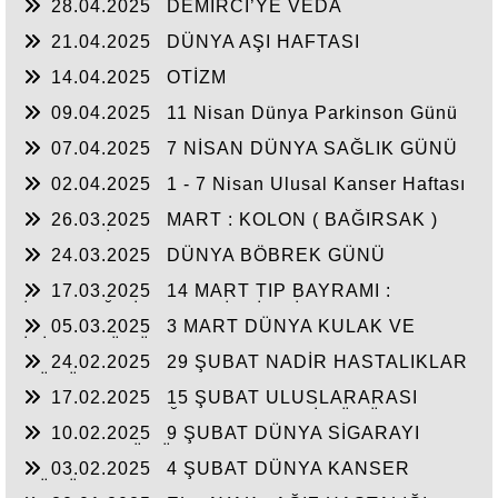
28.04.2025
DEMİRCİ’YE VEDA
21.04.2025
DÜNYA AŞI HAFTASI
14.04.2025
OTİZM
09.04.2025
11 Nisan Dünya Parkinson Günü
07.04.2025
7 NİSAN DÜNYA SAĞLIK GÜNÜ
02.04.2025
1 - 7 Nisan Ulusal Kanser Haftası
26.03.2025
MART : KOLON ( BAĞIRSAK )
KANSERİ FARKINDALIK AYI
24.03.2025
DÜNYA BÖBREK GÜNÜ
17.03.2025
14 MART TIP BAYRAMI :
İNSANLIĞA İTHAF EDİLMİŞ BİR MESLEK
05.03.2025
3 MART DÜNYA KULAK VE
İŞİTME GÜNÜ
24.02.2025
29 ŞUBAT NADİR HASTALIKLAR
GÜNÜ
17.02.2025
15 ŞUBAT ULUSLARARASI
ÇOCUKLUK ÇAĞI KANSERLERİ GÜNÜ
10.02.2025
9 ŞUBAT DÜNYA SİGARAYI
BIRAKMA GÜNÜ
03.02.2025
4 ŞUBAT DÜNYA KANSER
GÜNÜ