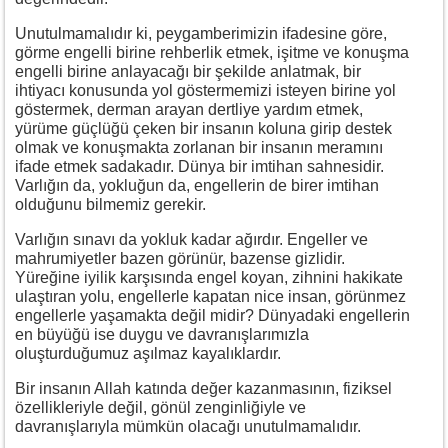
Unutulmamalıdır ki, peygamberimizin ifadesine göre,
görme engelli birine rehberlik etmek, işitme ve konuşma
engelli birine anlayacağı bir şekilde anlatmak, bir
ihtiyacı konusunda yol göstermemizi isteyen birine yol
göstermek, derman arayan dertliye yardım etmek,
yürüme güçlüğü çeken bir insanın koluna girip destek
olmak ve konuşmakta zorlanan bir insanın meramını
ifade etmek sadakadır. Dünya bir imtihan sahnesidir.
Varlığın da, yokluğun da, engellerin de birer imtihan
olduğunu bilmemiz gerekir.
Varlığın sınavı da yokluk kadar ağırdır. Engeller ve
mahrumiyetler bazen görünür, bazense gizlidir.
Yüreğine iyilik karşısında engel koyan, zihnini hakikate
ulaştıran yolu, engellerle kapatan nice insan, görünmez
engellerle yaşamakta değil midir? Dünyadaki engellerin
en büyüğü ise duygu ve davranışlarımızla
oluşturduğumuz aşılmaz kayalıklardır.
Bir insanın Allah katında değer kazanmasının, fiziksel
özellikleriyle değil, gönül zenginliğiyle ve
davranışlarıyla mümkün olacağı unutulmamalıdır.