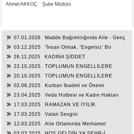
Ahmet AKKOÇ Şube Müdürü
07.01.2026
Madde Bağımlılığında Aile - Genç
İlişkisi
03.12.2025
“İnsan Olmak, ‘Engelsiz' Bir
Hayatı Hak Etmektir”
26.11.2025
KADINA ŞİDDET
22.10.2025
TOPLUMUN ENGELLİLERE
BAKIŞI -2-
20.10.2025
TOPLUMUN ENGELLİLERE
BAKIŞI -1-
02.06.2025
Kurban İbadeti ve Önemi
23.04.2025
Veda Hutbesi ve Kadın Hakları
17.03.2025
RAMAZAN VE İYİLİK
17.03.2025
Vatan Sevgisi
12.03.2025
Aile Ortamında Merhamet
03.03.2025
HOŞ GELDİN YA ŞEHR-İ