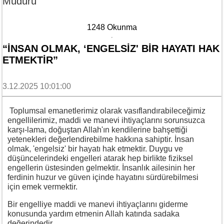
Müdürü
1248 Okunma
“İNSAN OLMAK, ‘ENGELSIZ' BIR HAYATI HAK
ETMEKTIR”
3.12.2025 10:01:00
Toplumsal emanetlerimiz olarak vasıflandırabileceğimiz
engellilerimiz, maddi ve manevi ihtiyaçlarını sorunsuzca
karşı-lama, doğuştan Allah'ın kendilerine bahşettiği
yetenekleri değerlendirebilme hakkına sahiptir. İnsan
olmak, 'engelsiz' bir hayatı hak etmektir. Duygu ve
düşüncelerindeki engelleri atarak hep birlikte fiziksel
engellerin üstesinden gelmektir. İnsanlık ailesinin her
ferdinin huzur ve güven içinde hayatını sürdürebilmesi
için emek vermektir.
Bir engelliye maddi ve manevi ihtiyaçlarını giderme
konusunda yardım etmenin Allah katında sadaka
değerindedir.