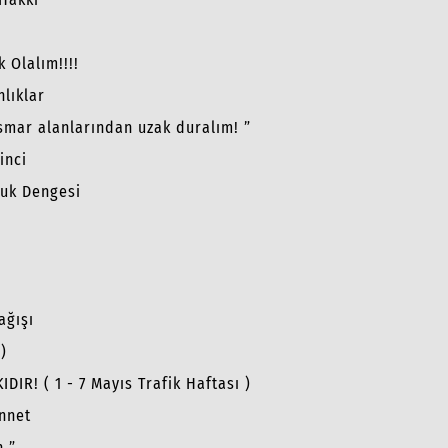
k Olalım!!!!
nlıklar
stismar alanlarından uzak duralım! ”
inci
luk Dengesi
ağışı
)
IR! ( 1 - 7 Mayıs Trafik Haftası )
ünnet
n ”