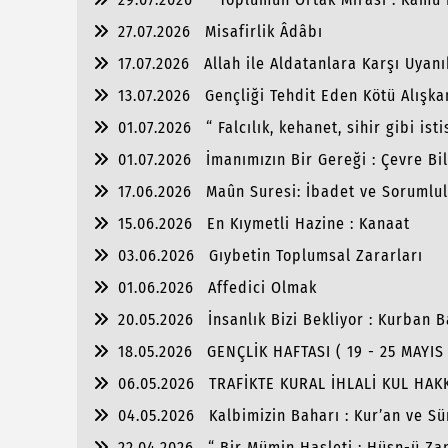
27.07.2026
Misafirlik Âdâbı
17.07.2026
Allah ile Aldatanlara Karşı Uyanı
13.07.2026
Gençliği Tehdit Eden Kötü Alışka
01.07.2026
“ Falcılık, kehanet, sihir gibi i
01.07.2026
İmanımızın Bir Gereği : Çevre Bil
17.06.2026
Maûn Suresi: İbadet ve Sorumlu
15.06.2026
En Kıymetli Hazine : Kanaat
03.06.2026
Gıybetin Toplumsal Zararları
01.06.2026
Affedici Olmak
20.05.2026
İnsanlık Bizi Bekliyor : Kurban B
18.05.2026
GENÇLİK HAFTASI ( 19 - 25 MAYIS 
06.05.2026
TRAFİKTE KURAL İHLALİ KUL HAKKID
04.05.2026
Kalbimizin Baharı : Kur’an ve S
22.04.2026
“ Bir Mümin Hasleti : Hüsn-ü Za