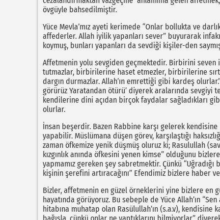
cezalandırmaktan vazgeçme anlamıma gelen affetmek, i
övgüyle bahsedilmiştir.
Yüce Mevla’mız ayeti kerimede “Onlar bollukta ve darlıkt
affederler. Allah iyilik yapanları sever” buyurarak infak
koymuş, bunları yapanları da sevdiği kişiler-den saymış
Affetmenin yolu sevgiden geçmektedir. Birbirini seven i
tutmazlar, birbirilerine haset etmezler, birbirilerine sı
dargın durmazlar. Allah’ın emrettiği gibi kardeş olurlar.
görürüz Yaratandan ötürü’ diyerek aralarında sevgiyi tes
kendilerine dini açıdan birçok faydalar sağladıkları gi
olurlar.
İnsan beşerdir. Bazen Rabbine karşı gelerek kendisine ha
yapabilir. Müslümana düşen görev, karşılaştığı haksız
zaman öfkemize yenik düşmüş oluruz ki; Rasulullah (sav)
kızgınlık anında öfkesini yenen kimse” olduğunu bizlere 
yapmamız gereken şey sabretmektir. Çünkü “Uğradığı bu 
kişinin şerefini artıracağını” Efendimiz bizlere haber ve
Bizler, affetmenin en güzel örneklerini yine bizlere en
hayatında görüyoruz. Bu sebeple de Yüce Allah’ın “Sen af
hitabına muhatap olan Rasülullah’ın (s.a.v), kendisine 
bağışla, çünkü onlar ne yaptıklarını bilmiyorlar” diyere