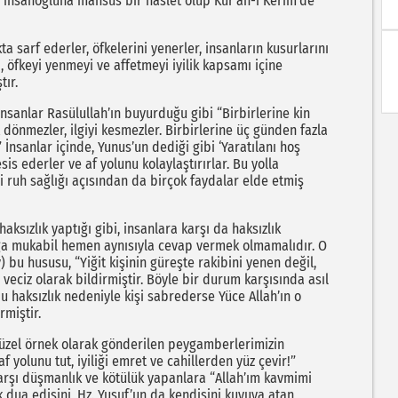
nsanoğluna mahsus bir haslet olup Kur’an-ı Kerim’de
a sarf ederler, öfkelerini yenerler, insanların kusurlarını
ı, öfkeyi yenmeyi ve affetmeyi iyilik kapsamı içine
tır.
nsanlar Rasülullah’ın buyurduğu gibi “Birbirlerine kin
rt dönmezler, ilgiyi kesmezler. Birbirlerine üç günden fazla
” İnsanlar içinde, Yunus’un dediği gibi ‘Yaratılanı hoş
is ederler ve af yolunu kolaylaştırırlar. Bu yolla
bi ruh sağlığı açısından da birçok faydalar elde etmiş
ksızlık yaptığı gibi, insanlara karşı da haksızlık
lığa mukabil hemen aynısıyla cevap vermek olmamalıdır. O
 bu hususu, “Yiğit kişinin güreşte rakibini yenen değil,
veciz olarak bildirmiştir. Böyle bir durum karşısında asıl
haksızlık nedeniyle kişi sabrederse Yüce Allah’ın o
rmiştir.
 güzel örnek olarak gönderilen peygamberlerimizin
 yolunu tut, iyiliği emret ve cahillerden yüz çevir!”
karşı düşmanlık ve kötülük yapanlara “Allah’ım kavmimi
k dua edişini, Hz. Yusuf’un da kendisini kuyuya atan