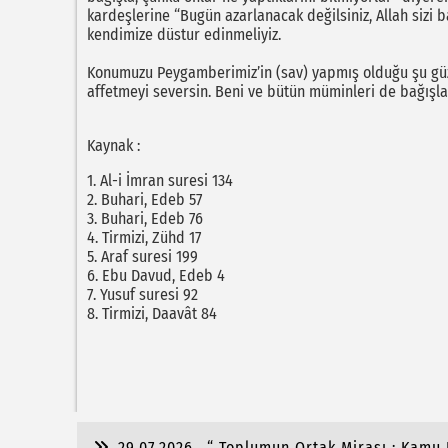
kardeşlerine “Bugün azarlanacak değilsiniz, Allah sizi b
kendimize düstur edinmeliyiz.
Konumuzu Peygamberimiz’in (sav) yapmış olduğu şu güzel 
affetmeyi seversin. Beni ve bütün müminleri de bağışla
Kaynak :
1. Al-i İmran suresi 134
2. Buhari, Edeb 57
3. Buhari, Edeb 76
4. Tirmizi, Zühd 17
5. Araf suresi 199
6. Ebu Davud, Edeb 4
7. Yusuf suresi 92
8. Tirmizi, Daavât 84
29.07.2026
“ Toplumun Ortak Mirası : Kamu 