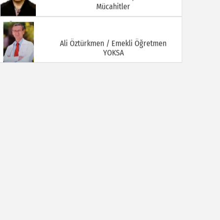
Mücahitler
Ali Öztürkmen / Emekli Öğretmen
YOKSA
Ali Tortamış
BABAM HAMDİ TORTAMIŞ ( Kaymakam
İbrahim Ethem Bey )
Av. Celal KALEZADE
Aşkı Kokladığım Güller Güller Şimdi Kime
Kaldı
Avukat M. İkbal GÜLMEZ
Korona Virüsü Taşıyanların Hukuki
Sorumluluğu