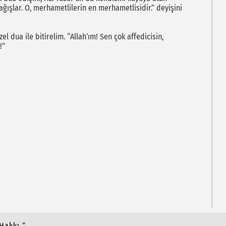
ağışlar. O, merhametlilerin en merhametlisidir.” deyişini
dua ile bitirelim. “Allah’ım! Sen çok affedicisin,
!”
Hakkı ”