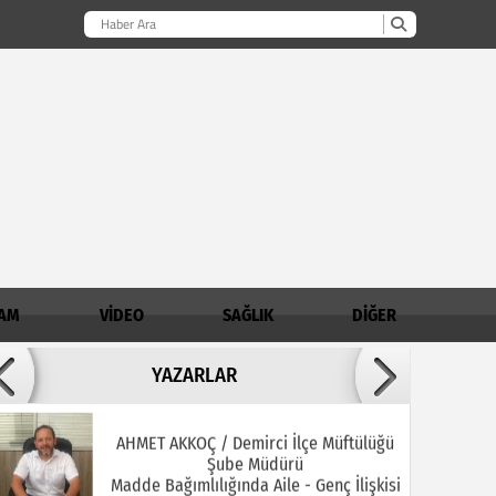
AM
VİDEO
SAĞLIK
DİĞER
Adil ARSLAN
YAZARLAR
İNŞALLAH MUHSİNLERDEN OLURUZ!
AHMET AKKOÇ / Demirci İlçe Müftülüğü
Şube Müdürü
Madde Bağımlılığında Aile - Genç İlişkisi