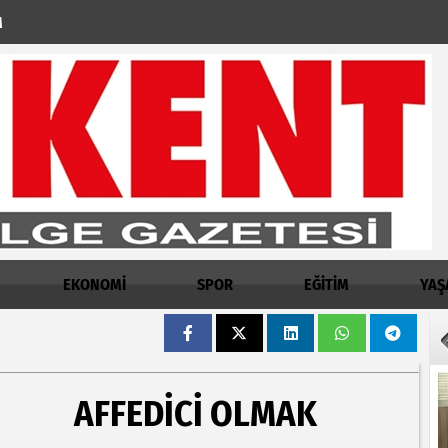
M
EKONOMİ
SPOR
EĞİTİM
YAŞ
AFFEDICI OLMAK