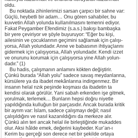
oldu.
Bu noktada zihinlerimizi sarsan çarpıcı bir sahne var:
Güçlü, heybetli bir adam… Onu gören sahabiler, bu
kuvvetin Allah yolunda kullanılmasını temenni ediyor.
Fakat Peygamber Efendimiz (s.a.s.) bakışı bambaşka
bir yere çeviriyor ve şöyle buyuruyor: “Eğer bu kişi,
ailesinin ve çocuklarının geçimini sağlamak için çalışı-
yorsa, Allah yolundadır. Anne ve babasının ihtiyaçlarını
gidermek için çalışıyorsa, Allah yolundadır. Kendi izzet
ve onurunu korumak için çalışıyorsa yine Allah yolun-
dadır.” (1)
Bu hadis, çalışmanın anlamını kökten değiştirir.
Çünkü burada “Allah yolu” sadece savaş meydanlarına,
kürsülere ya da ibadet mekânlarına indirgenmez. Bir
insanın helal rızık peşinde koşması da ibadetin ta
kendisi olarak görülür. Yani sabah erkenden işe gitmek,
yorulmak, terlemek… Bunların hepsi doğru niyetle
yapıldığında kulluğun bir parçasıdır. Ancak burada kritik
bir ayrım var: İslam, sadece çalışmayı değil; nasıl
çalışıldığını ve nasıl kazanıldığını da merkeze alır.
Çünkü alın teri ancak helal ile birleştiğinde mukaddes
olur. Aksi hâlde emek, değerini kaybeder. Kur’an-ı
Kerim bu gerçeği son derece net bir şekilde ortaya