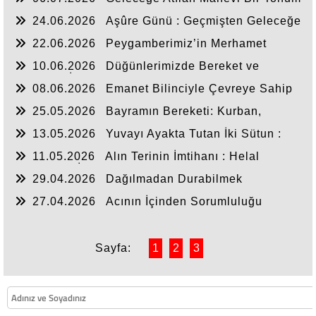
: Yaz Kur’an Kursları
24.06.2026
Aşûre Günü : Geçmişten Geleceğe
Uzanan Bir Hatırlayış
22.06.2026
Peygamberimiz’in Merhamet
Mektebi
10.06.2026
Düğünlerimizde Bereket ve
Sünnetin İzi
08.06.2026
Emanet Bilinciyle Çevreye Sahip
Çıkmak
25.05.2026
Bayramın Bereketi: Kurban,
Kardeşlik ve Paylaşmak
13.05.2026
Yuvayı Ayakta Tutan İki Sütun :
Merhamet ve Muhabbet
11.05.2026
Alın Terinin İmtihanı : Helal
Kazanç ve İnsanlık Onuru
29.04.2026
Dağılmadan Durabilmek
27.04.2026
Acının İçinden Sorumluluğu
Hatırlamak
Sayfa:
1
2
3