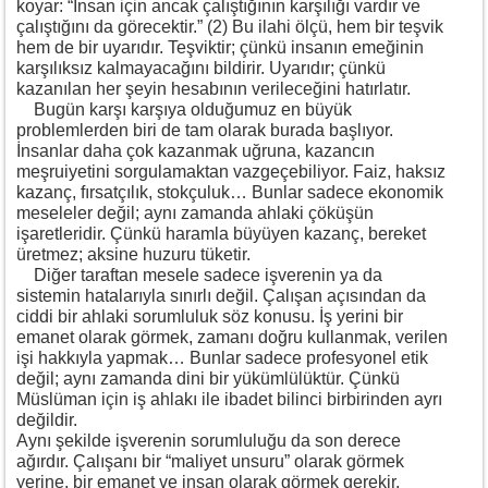
koyar: “İnsan için ancak çalıştığının karşılığı vardır ve
çalıştığını da görecektir.” (2) Bu ilahi ölçü, hem bir teşvik
hem de bir uyarıdır. Teşviktir; çünkü insanın emeğinin
karşılıksız kalmayacağını bildirir. Uyarıdır; çünkü
kazanılan her şeyin hesabının verileceğini hatırlatır.
Bugün karşı karşıya olduğumuz en büyük
problemlerden biri de tam olarak burada başlıyor.
İnsanlar daha çok kazanmak uğruna, kazancın
meşruiyetini sorgulamaktan vazgeçebiliyor. Faiz, haksız
kazanç, fırsatçılık, stokçuluk… Bunlar sadece ekonomik
meseleler değil; aynı zamanda ahlaki çöküşün
işaretleridir. Çünkü haramla büyüyen kazanç, bereket
üretmez; aksine huzuru tüketir.
Diğer taraftan mesele sadece işverenin ya da
sistemin hatalarıyla sınırlı değil. Çalışan açısından da
ciddi bir ahlaki sorumluluk söz konusu. İş yerini bir
emanet olarak görmek, zamanı doğru kullanmak, verilen
işi hakkıyla yapmak… Bunlar sadece profesyonel etik
değil; aynı zamanda dini bir yükümlülüktür. Çünkü
Müslüman için iş ahlakı ile ibadet bilinci birbirinden ayrı
değildir.
Aynı şekilde işverenin sorumluluğu da son derece
ağırdır. Çalışanı bir “maliyet unsuru” olarak görmek
yerine, bir emanet ve insan olarak görmek gerekir.