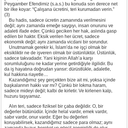
Peygamber Efendimiz (s.a.s.) bu konuda son derece net
bir ilke koyar: “Çalışana ücretini, teri kurumadan verin.”
(3)
Bu hadis, sadece ücretin zamanında verilmesini
değil; aynı zamanda emeğe saygıyı, insan onurunu ve
adaleti ifade eder. Çünkü geciken her hak, aslında gasp
edilen bir haktır. Eksik verilen her ücret, sadece
ekonomik değil; aynı zamanda vicdani bir sorundur.
Unutmamak gerekir ki, İslam’da ne işçi olmak bir
eksikliktir ne de işveren olmak bir üstünlüktür. Üstünlük,
sadece takvadadır. Yani kişinin Allah’a karşı
sorumluluğunu ne kadar yerine getirdiğiyle ilgilidir. Bu
da iş hayatına doğrudan yansır: dürüstlükle, adaletle,
kul hakkına riayetle…
Kazandığımız şey gerçekten bize ait mi, yoksa içinde
başkalarının hakkı var mı? Çünkü bir lokma haram,
sadece mideyi değil; kalbi de kirletir. Ve kirlenen kalp,
huzuru taşıyamaz.
Alın teri, sadece fiziksel bir çaba değildir. O, bir
değerler bütünüdür. İçinde helal vardır, emek vardır,
sabır vardır, onur vardır. Eğer bu değerleri
koruyabilirsek, kazandığımız sadece para olmaz; aynı
zamanda huzur, bereket ve gönül zenginliği de olur.