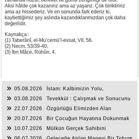
Aksi hâlde çok kazanırız ama az yaşarız. Çok biriktiririz
ama az hissederiz. Ve en sonunda fark ederiz ki,
kaybettiğimiz şey aslında kazandıklarımızdan çok daha
değerlidir.
Kaynakça :
(1) Taberânî, el-Mu’cemü’l-evsat, VII, 56.
(2) Necm, 53/39-40.
(3) İbn Mâce, Rühûn, 4.
05.08.2026
İslam: Kalbimizin Yolu,
Hayatımızın Anlamı
03.08.2026
Tevekkül : Çalışmak ve Sonucunu
Allah’a Bırakmak
22.07.2026
Özgürlüğü Elimizden Alan
Görünmez Zincir: Bağımlılık
20.07.2026
Bir Çocuğun Hayatına Dokunmak
10.07.2026
Mülkün Gerçek Sahibini
Hatırlamak
06.07.2026
Geleceğe Atılan Manevi Bir Tohum