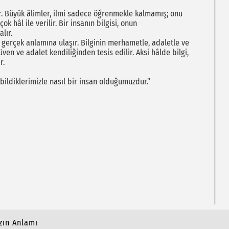
ır. Büyük âlimler, ilmi sadece öğrenmekle kalmamış; onu
k hâl ile verilir. Bir insanın bilgisi, onun
lır.
e gerçek anlamına ulaşır. Bilginin merhametle, adaletle ve
üven ve adalet kendiliğinden tesis edilir. Aksi hâlde bilgi,
r.
ildiklerimizle nasıl bir insan olduğumuzdur.”
zın Anlamı