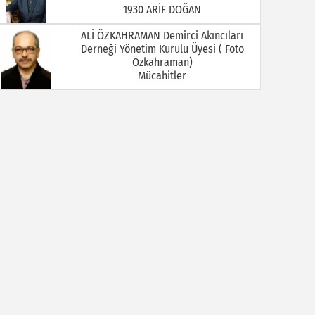
Mücahitler
Ali Öztürkmen / Emekli Öğretmen
YOKSA
Ali Tortamış
BABAM HAMDİ TORTAMIŞ ( Kaymakam
İbrahim Ethem Bey )
Av. Celal KALEZADE
Aşkı Kokladığım Güller Güller Şimdi Kime
Kaldı
Avukat M. İkbal GÜLMEZ
Korona Virüsü Taşıyanların Hukuki
Sorumluluğu