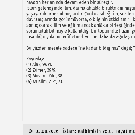
hayatın her anında devam eden bir süreçtir.
İslam geleneğinde ilim, daima ahlâkla birlikte anılmışt
yaşayarak örnek olmuşlardır. Çünkü asıl eğitim, sözden ço
davranışlarında görünmüyorsa, o bilginin etkisi sınırlı ka
Sonuç olarak, ilim ve eğitim ancak ahlâkla birleştiğind
sorumluluk bilinciyle kullanıldığı bir toplumda; huzur, g
insanlığın yükünü hafifletmek yerine daha da ağırlaştırı
Bu yüzden mesele sadece “ne kadar bildiğimiz” değil; “b
Kaynakça:
(1) Alak, 96/1.
(2) Zümer, 39/9.
(3) Müslim, Zikr, 38.
(4) Müslim, Zikr, 73.
05.08.2026
İslam: Kalbimizin Yolu, Hayatımı