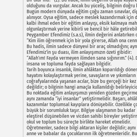
olduğunu da vurgular. Ancak bu yüceliş, bilginin doğru
Bugün modern dünyada eğitim çoğu zaman sınavlar, dipl
alınıyor. Oysa eğitim, sadece meslek kazandırmak için de
kalbi ihmal eden bir eğitim anlayışı, eksik kalmaya mah
olgunlaştırmak yerine kibirli ve bencil bir hâle getirebil
Peygamber Efendimiz (s.a.s), ilmin değerini anlatırken 
“Kim ilim öğrenmek için bir yola girerse, Allah ona cennet
Bu hadis, ilmin sadece dünyevi bir araç olmadığını; ay
Efendimiz’in şu duası, ilim anlayışımızın özeti gibidir:
“Allah’ım! Fayda vermeyen ilimden sana sığınırım.” (4). D
insana ve topluma fayda sağlayan bilgidir.
Tarih boyunca insanlık, ilmin ahlâktan koparıldığı dönem
hayatını kolaylaştırmak yerine, savaşların ve yıkımların
coğrafyalarında yaşanan acılar, bize bu gerçeği bir kez
değildir; o bilginin hangi amaçla kullanıldığı belirleyicid
Bu noktada eğitim anlayışımızı yeniden gözden geçirmek 
aynı zamanda “iyi insanlar” yetiştirmelidir. Başarı, ahlâ
kazanımlar toplumsal kayıplara dönüşebilir. Özellikle ç
büyük bir sorumluluk taşır. Bilgiye ulaşmanın bu kadar 
eleştirel düşünebilen ve vicdan sahibi bireyler yetişti
okul ve toplum bu süreçte birlikte hareket etmelidir.
Öğretmenler, sadece bilgi aktaran kişiler değildir; ayn
anne ve babalar da çocuklarının ilk öğretmenleridir. Bu 