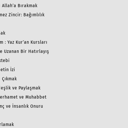
 Allah’a Bırakmak
ez Zincir: Bağımlılık
mak
m : Yaz Kur’an Kursları
e Uzanan Bir Hatırlayış
ktebi
tin İzi
p Çıkmak
deşlik ve Paylaşmak
 Merhamet ve Muhabbet
anç ve İnsanlık Onuru
ırlamak