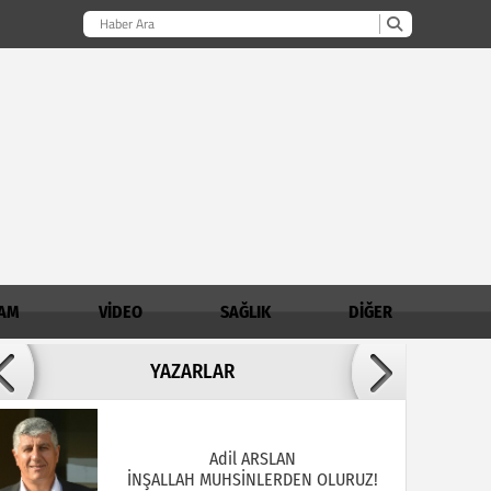
AM
VİDEO
SAĞLIK
DİĞER
Adil ARSLAN
YAZARLAR
İNŞALLAH MUHSİNLERDEN OLURUZ!
AHMET AKKOÇ / Demirci İlçe Müftülüğü
Şube Müdürü
Madde Bağımlılığında Aile - Genç İlişkisi