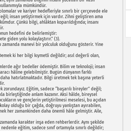
 kullanımıyla mümkündür.
omalar ve kariyer hedefleriyle sınırlı bir çerçevede ele
ğil; insan yetiştirmek için vardır. Zihni geliştiren ama
kûmdur. Çünkü bilgi, ahlâktan koparıldığında; insanı
ir.
onun hedefini de belirlemiştir:
e giden yolu kolaylaştırır.” (3).
nı zamanda manevi bir yolculuk olduğunu gösterir. Yine
emek ki her bilgi kıymetli değildir; asıl değerli olan,
lerde ağır bedeller ödemiştir. Bilim ve teknoloji; insan
 aracı hâline gelebilmiştir. Bugün dünyanın farklı
 daha hatırlatmaktadır. Bilgi üretmek tek başına yeterli
ir.
zorundayız. Eğitim, sadece “başarılı bireyler” değil;
kla birleştiğinde anlam kazanır. Aksi hâlde, bireysel
ocukların ve gençlerin yetiştirilmesi meselesi, bu açıdan
kolay olduğu bir çağda, doğruyu yanlıştan ayırabilen,
rmek her zamankinden daha önemli hâle gelmiştir. Aile,
ı zamanda karakter inşa eden rehberlerdir. Aynı şekilde
nedenle eğitim, sadece sınıf ortamıyla sınırlı değildir;