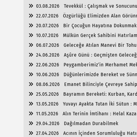
03.08.2026
Tevekkül : Çalışmak ve Sonucunu
22.07.2026
Özgürlüğü Elimizden Alan Görünm
20.07.2026
Bir Çocuğun Hayatına Dokunmak
10.07.2026
Mülkün Gerçek Sahibini Hatırla
06.07.2026
Geleceğe Atılan Manevi Bir Tohu
24.06.2026
Aşûre Günü : Geçmişten Geleceğ
22.06.2026
Peygamberimiz’in Merhamet Me
10.06.2026
Düğünlerimizde Bereket ve Sünne
08.06.2026
Emanet Bilinciyle Çevreye Sahi
25.05.2026
Bayramın Bereketi: Kurban, Kar
13.05.2026
Yuvayı Ayakta Tutan İki Sütun :
11.05.2026
Alın Terinin İmtihanı : Helal Kaz
29.04.2026
Dağılmadan Durabilmek
27.04.2026
Acının İçinden Sorumluluğu Hat