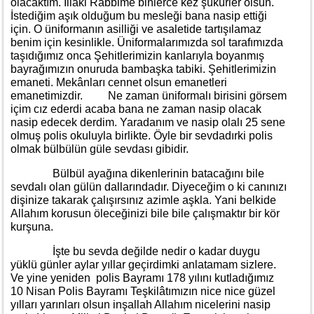
olacaktım. İllaki Rabbime binlerce kez şükürler olsun.
İstediğim aşık olduğum bu mesleği bana nasip ettiği
için. O üniformanın asilliği ve asaletide tartışılamaz
benim için kesinlikle. Üniformalarımızda sol tarafımızda
taşıdığımız onca Şehitlerimizin kanlarıyla boyanmış
bayrağımızın onuruda bambaşka tabiki. Şehitlerimizin
emaneti. Mekânları cennet olsun emanetleri
emanetimizdir. Ne zaman üniformalı birisini görsem
içim cız ederdi acaba bana ne zaman nasip olacak
nasip edecek derdim. Yaradanım ve nasip olalı 25 sene
olmuş polis okuluyla birlikte. Öyle bir sevdadırki polis
olmak bülbülün güle sevdası gibidir.
Bülbül ayağına dikenlerinin batacağını bile
sevdalı olan gülün dallarındadır. Diyeceğim o ki canınızı
dişinize takarak çalışırsınız azimle aşkla. Yani belkide
Allahım korusun öleceğinizi bile bile çalışmaktır bir kör
kurşuna.
İşte bu sevda değilde nedir o kadar duygu
yüklü günler aylar yıllar geçirdimki anlatamam sizlere.
Ve yine yeniden polis Bayramı 178 yılını kutladığımız
10 Nisan Polis Bayramı Teşkilâtımızın nice nice güzel
yılları yarınları olsun inşallah Allahım nicelerini nasip