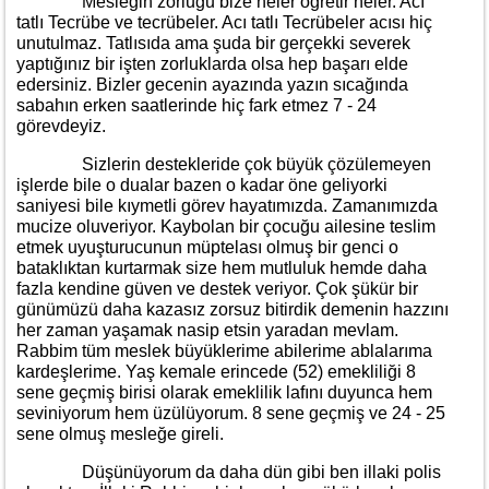
Mesleğin zorluğu bize neler öğretir neler. Acı
tatlı Tecrübe ve tecrübeler. Acı tatlı Tecrübeler acısı hiç
unutulmaz. Tatlısıda ama şuda bir gerçekki severek
yaptığınız bir işten zorluklarda olsa hep başarı elde
edersiniz. Bizler gecenin ayazında yazın sıcağında
sabahın erken saatlerinde hiç fark etmez 7 - 24
görevdeyiz.
Sizlerin destekleride çok büyük çözülemeyen
işlerde bile o dualar bazen o kadar öne geliyorki
saniyesi bile kıymetli görev hayatımızda. Zamanımızda
mucize oluveriyor. Kaybolan bir çocuğu ailesine teslim
etmek uyuşturucunun müptelası olmuş bir genci o
bataklıktan kurtarmak size hem mutluluk hemde daha
fazla kendine güven ve destek veriyor. Çok şükür bir
günümüzü daha kazasız zorsuz bitirdik demenin hazzını
her zaman yaşamak nasip etsin yaradan mevlam.
Rabbim tüm meslek büyüklerime abilerime ablalarıma
kardeşlerime. Yaş kemale erincede (52) emekliliği 8
sene geçmiş birisi olarak emeklilik lafını duyunca hem
seviniyorum hem üzülüyorum. 8 sene geçmiş ve 24 - 25
sene olmuş mesleğe gireli.
Düşünüyorum da daha dün gibi ben illaki polis