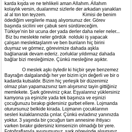
karda kışda ve ne tehlikeli aman Allahım. Allahım
kolaylık versin, dualarımız sizlerle der arkadan yanakları
al al ton ton teyzem. Kimisi de benim
ödediğim vergilerle maaş alıyorsunuz der. Görev
başında sicilini ver çabuk seni sürdüreceğim.
Türkiye’nin bir ucuna der yada derler daha neler neler...
Biz bu meslekte neler gördük nolduki iş yapacak
çalışan meslektaşlarım ve ben bunların hiç birini
duymaz ve görmez, görevimize dahada aşkla
bağlanarak devam ederiz. zorluklar yıldırmaz dahada
bağlar bizi mesleğimize. Çünkü mesleğine aşıktır.
O meslek aşkı öyledir ki hiçbir şeye benzemez
Bayrağın dalgalandığı her yer bizim için değerli ve bir o
kadarda kutsaldır. Bizim hiç yerleşik bir düzenimiz
olmaz plan yapamazsınız tam alışırsınız tayin gittiğiniz
memlekete. Şark göreviniz çıkar. Eşyalarınız yüklersiniz
kamyona ya eşinizle yada tek başınıza ve eşinizi
çocuğunuzu bırakıp gidersiniz gurbet ellere. Lojmanda
oturursunuz belkide kirada. Lojmanın çocuklarının
sesleri kulaklarınızda çınlar. Çünkü evladınız yanınızda
yoktur. 3 yaşında bir çocuğun tam annesine ihtiyacı
varken bırakır gidersiniz kimsenizin olmadığı bir yere.
Fotoğraflarıyla avunursunuz. şark görevinde alışırsınız