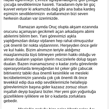
çocuğa sevdiklerinize hasreti. Yaradanım öyle bir güç
kuvvet veriyor ki arkamızda dağ gibi ana baba kardeş
eşimizin sevdiklerimizin evlatlarımızın bizi seven
herkesin duaları var üzerimizde.
Ramazan ayında Oruç olupta akşam ezanında
orucunu açamayan gecikmeli açan arkadaşımı abimi
abilerimi bilirim ben. Yani görevimizi aşkla
yaptığımızdan dolayı vijdanen hep rahat olmuşuzdur
çok önemli bir nokta vijdannnnn. Herşeyden önce gelir
ve kul hakkı. Bizim alnımızın teriyle aldığımız
maaşlarımızda tüyü bitmeyen yetimin hakkı olduğu ve
alınan duaların yapılan işlerin mucizelerle dolup taşan
duaları. Bazen inanamazsınız o kadar zorlu görevlerde
operasyonlarda tereyağından kıl çeker gibi çabucak
bitiriveririz tabiki dua önemli kesinlikle ve mesleki
tecrübelerimizin yanında çok çok önemli ilk önce
tevekkül edip dua edip sevdiklerimizle helalleşip
görevlerimizin başına gider kazasız zorsuz olsun
inşallah deyip başlarız bizler. Her yeni gün yoğunluğa
güzelliklere iyiliklere ve bir o kadarda zorluklara
gebedir.