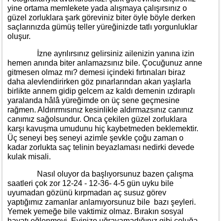
yine ortama memlekete yada alışmaya çalışırsınız o
güzel zorluklara şark göreviniz biter öyle böyle derken
saçlarınızda gümüş teller yüreğinizde tatlı yorgunluklar
oluşur.
İzne ayrılırsınız gelirsiniz ailenizin yanına izin
hemen anında biter anlamazsınız bile. Çocuğunuz anne
gitmesen olmaz mı? demesi içindeki fırtınaları biraz
daha alevlendirirken göz pınarlarından akan yaşlarla
birlikte annem gidip gelcem az kaldı demenin ızdıraplı
yaralarıda hâlâ yüreğimde on üç sene geçmesine
rağmen. Aldırırmısınız kesinlikle aldırmazsınız canınız
canımız sağolsundur. Onca çekilen güzel zorluklara
karşı kavuşma umudunu hiç kaybetmeden beklemektir.
Üç seneyi beş seneyi azimle şevkle çoğu zaman o
kadar zorlukta saç telinin beyazlaması nedirki devede
kulak misali.
Nasıl oluyor da başlıyorsunuz bazen çalışma
saatleri çok zor 12-24 - 12-36- 4-5 gün uyku bile
uyumadan gözünü kırpmadan aç susuz görev
yaptığımız zamanlar anlamıyorsunuz bile bazı şeyleri.
Yemek yemeğe bile vaktimiz olmaz. Bırakın sosyal
hayatı eğlenmeyi. Evinize uğrayamadığınız gibi çoluğa