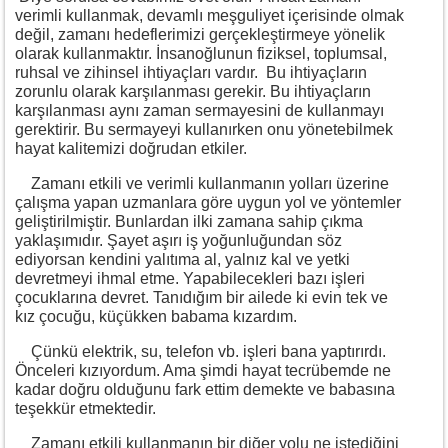
verimli kullanmak, devamlı meşguliyet içerisinde olmak
değil, zamanı hedeflerimizi gerçekleştirmeye yönelik
olarak kullanmaktır. İnsanoğlunun fiziksel, toplumsal,
ruhsal ve zihinsel ihtiyaçları vardır. Bu ihtiyaçların
zorunlu olarak karşılanması gerekir. Bu ihtiyaçların
karşılanması aynı zaman sermayesini de kullanmayı
gerektirir. Bu sermayeyi kullanırken onu yönetebilmek
hayat kalitemizi doğrudan etkiler.
Zamanı etkili ve verimli kullanmanın yolları üzerine
çalışma yapan uzmanlara göre uygun yol ve yöntemler
geliştirilmiştir. Bunlardan ilki zamana sahip çıkma
yaklaşımıdır. Şayet aşırı iş yoğunluğundan söz
ediyorsan kendini yalıtıma al, yalnız kal ve yetki
devretmeyi ihmal etme. Yapabilecekleri bazı işleri
çocuklarına devret. Tanıdığım bir ailede ki evin tek ve
kız çocuğu, küçükken babama kızardım.
Çünkü elektrik, su, telefon vb. işleri bana yaptırırdı.
Önceleri kızıyordum. Ama şimdi hayat tecrübemde ne
kadar doğru olduğunu fark ettim demekte ve babasına
teşekkür etmektedir.
Zamanı etkili kullanmanın bir diğer yolu ne istediğini