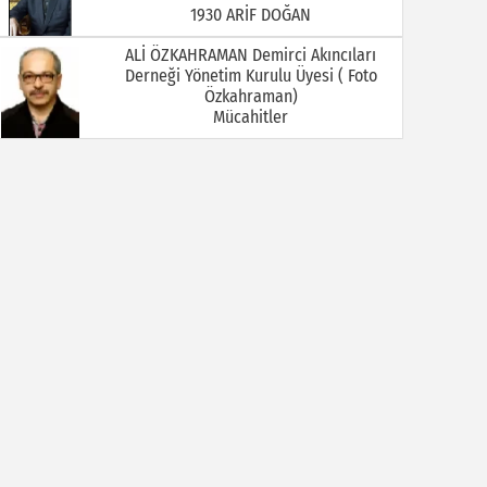
Mücahitler
Ali Öztürkmen / Emekli Öğretmen
YOKSA
Ali Tortamış
BABAM HAMDİ TORTAMIŞ ( Kaymakam
İbrahim Ethem Bey )
Av. Celal KALEZADE
Aşkı Kokladığım Güller Güller Şimdi Kime
Kaldı
Avukat M. İkbal GÜLMEZ
Korona Virüsü Taşıyanların Hukuki
Sorumluluğu