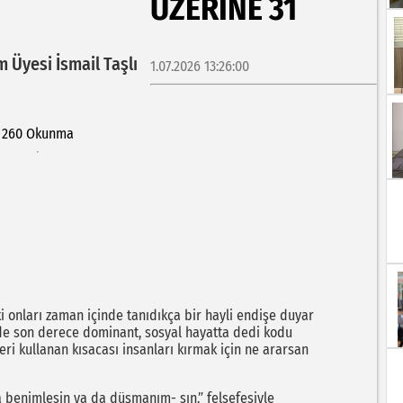
ÜZERİNE 31
m Üyesi İsmail Taşlı
1.07.2026 13:26:00
260 Okunma
 onları zaman içinde tanıdıkça bir hayli endişe duyar
inde son derece dominant, sosyal hayatta dedi kodu
eri kullanan kısacası insanları kırmak için ne ararsan
benimlesin ya da düşmanım- sın.” felsefesiyle