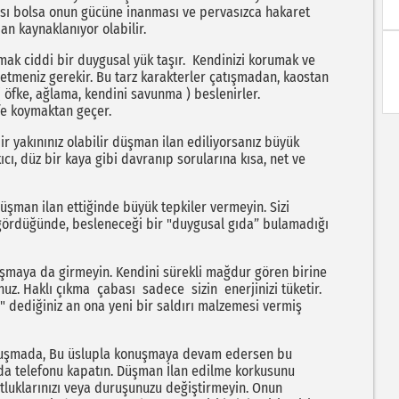
rası bolsa onun gücüne inanması ve pervasızca hakaret
 kaynaklanıyor olabilir.
k ciddi bir duygusal yük taşır. Kendinizi korumak ve
etmeniz gerekir. Bu tarz karakterler çatışmadan, kaostan
( öfke, ağlama, kendini savunma ) beslenirler.
fe koymaktan geçer.
 yakınınız olabilir düşman ilan ediliyorsanız büyük
cı, düz bir kaya gibi davranıp sorularına kısa, net ve
düşman ilan ettiğinde büyük tepkiler vermeyin. Sizi
ördüğünde, besleneceği bir "duygusal gıda” bulamadığı
şmaya da girmeyin. Kendini sürekli mağdur gören birine
uz. Haklı çıkma çabası sadece sizin enerjinizi tüketir.
dediğiniz an ona yeni bir saldırı malzemesi vermiş
nuşmada, Bu üslupla konuşmaya devam edersen bu
 da telefonu kapatın. Düşman İlan edilme korkusunu
tluklarınızı veya duruşunuzu değiştirmeyin. Onun