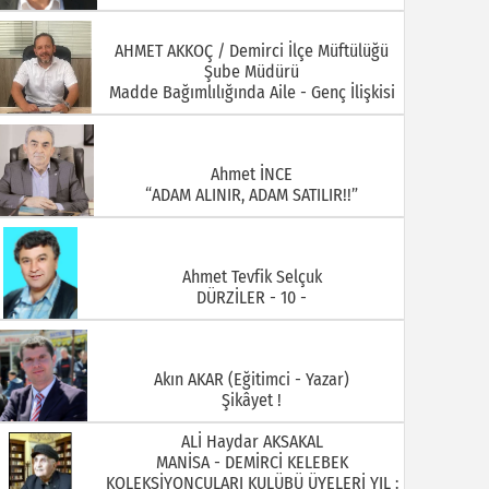
Ahmet İNCE
“ADAM ALINIR, ADAM SATILIR!!”
Ahmet Tevfik Selçuk
DÜRZİLER - 10 -
Akın AKAR (Eğitimci - Yazar)
Şikâyet !
ALİ Haydar AKSAKAL
MANİSA - DEMİRCİ KELEBEK
KOLEKSİYONCULARI KULÜBÜ ÜYELERİ YIL :
1930 ARİF DOĞAN
ALİ ÖZKAHRAMAN Demirci Akıncıları
Derneği Yönetim Kurulu Üyesi ( Foto
Özkahraman)