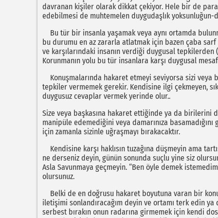
davranan kişiler olarak dikkat çekiyor. Hele bir de pa
edebilmesi de muhtemelen duygudaşlık yoksunluğun-dan
Bu tür bir insanla yaşamak veya aynı ortamda bulunma
bu durumu en az zararla atlatmak için bazen çaba sarf 
ve karşılarındaki insanın verdiği duygusal tepkilerden 
Korunmanın yolu bu tür insanlara karşı duygusal mesa
Konuşmalarında hakaret etmeyi seviyorsa sizi veya bir
tepkiler vermemek gerekir. Kendisine ilgi çekmeyen, sıkı
duygusuz cevaplar vermek yerinde olur..
Size veya başkasına hakaret ettiğinde ya da birilerini 
manipüle edemediğini veya damarınıza basamadığını g
için zamanla sizinle uğraşmayı bırakacaktır.
Kendisine karşı haklısın tuzağına düşmeyin ama tartı
ne derseniz deyin, günün sonunda suçlu yine siz olursun
Asla Savunmaya geçmeyin. “Ben öyle demek istemedim" 
olursunuz.
Belki de en doğrusu hakaret boyutuna varan bir ko
iletişimi sonlandıracağım deyin ve ortamı terk edin ya
serbest bırakın onun radarına girmemek için kendi dos