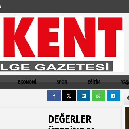
M
EKONOMİ
SPOR
EĞİTİM
YAŞ
DEĞERLER