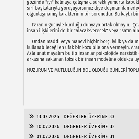
gözünde "iyi" kalmaya çalışmak, sürekli yumurta kabukla
sırf başkalarıyla görüşüyorsunuz diye düşman ilan edec
olgunlaşmamış karakterinin bir sorunudur. Bu kaybı bir
Paranın gücüyle kurduğu dünyaya ortak olmayın. Çevre
insan ilişkilerini de bir "alacak-verecek" veya "satın alm
Ondan maddi veya manevi hiçbir borç, iyilik ya da minn
kullanabileceği en ufak bir kozu bile ona vermeyin. Ar
Asla unut mayalım bu tip insanlar psikolojide narsistik
arkasına saklanan toksik bir insan modeline oldukça u
HUZURUN VE MUTLULUĞUN BOL OLDUĞU GÜNLERİ TOPL
13.07.2026
DEĞERLER ÜZERİNE 33
10.07.2026
DEĞERLER ÜZERİNE 32
01.07.2026
DEĞERLER ÜZERİNE 31