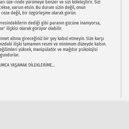
rı üze-rinde yürümeye benzer ve sizi köleleştirir. Sizi
ekse, varsın etsin. Bu durum sizin değil, onun
 ceza değil, bir özgürleşme olarak görün.
sindekilerin dediği gibi paranın gücüne inanıyorsa,
a" ilişkisi olarak görüyor olabilir.
et altına gireceğiniz bir şey kabul etmeyin. Size karşı
anızdaki ilişki tamamen resmi ve minimum düzeyde kalsın.
 eğilimleri yüksek, manipülatör ve mağdur psikolojisi
ygundurlar.
UMCA YAŞAMAK DİLEKLERİME…