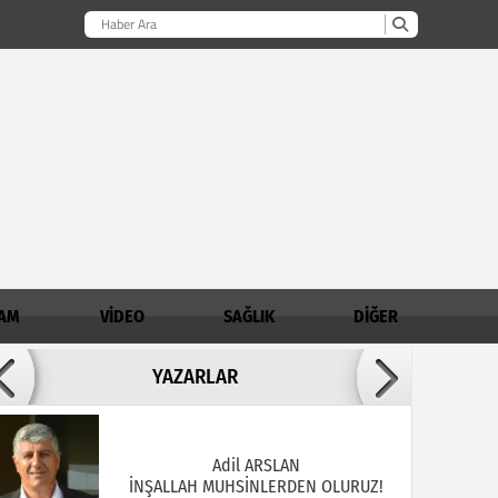
AM
VİDEO
SAĞLIK
DİĞER
Adil ARSLAN
YAZARLAR
İNŞALLAH MUHSİNLERDEN OLURUZ!
AHMET AKKOÇ / Demirci İlçe Müftülüğü
Şube Müdürü
Madde Bağımlılığında Aile - Genç İlişkisi