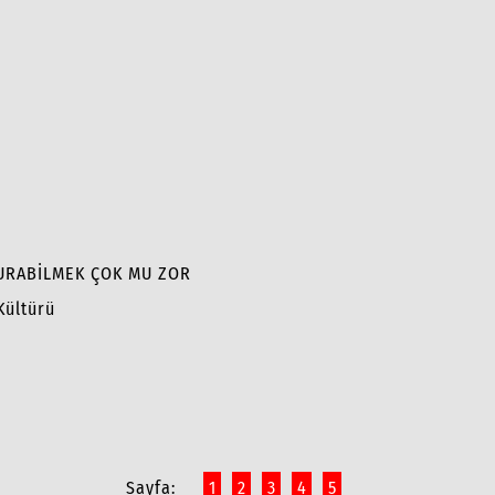
KURABİLMEK ÇOK MU ZOR
Kültürü
Sayfa:
1
2
3
4
5