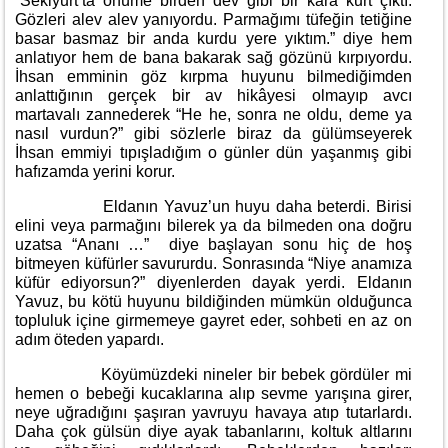
“Sekiyurt’ta önüme birden dev gibi bir kara kurt çıktı.
Gözleri alev alev yanıyordu. Parmağımı tüfeğin tetiğine
basar basmaz bir anda kurdu yere yıktım.” diye hem
anlatıyor hem de bana bakarak sağ gözünü kırpıyordu.
İhsan emminin göz kırpma huyunu bilmediğimden
anlattığının gerçek bir av hikâyesi olmayıp avcı
martavalı zannederek “He he, sonra ne oldu, deme ya
nasıl vurdun?” gibi sözlerle biraz da gülümseyerek
İhsan emmiyi tıpışladığım o günler dün yaşanmış gibi
hafızamda yerini korur.
Eldanın Yavuz’un huyu daha beterdi. Birisi
elini veya parmağını bilerek ya da bilmeden ona doğru
uzatsa “Ananı …” diye başlayan sonu hiç de hoş
bitmeyen küfürler savururdu. Sonrasında “Niye anamıza
küfür ediyorsun?” diyenlerden dayak yerdi. Eldanın
Yavuz, bu kötü huyunu bildiğinden mümkün olduğunca
topluluk içine girmemeye gayret eder, sohbeti en az on
adım öteden yapardı.
Köyümüzdeki nineler bir bebek gördüler mi
hemen o bebeği kucaklarına alıp sevme yarışına girer,
neye uğradığını şaşıran yavruyu havaya atıp tutarlardı.
Daha çok gülsün diye ayak tabanlarını, koltuk altlarını