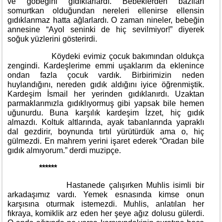
ve göbeğini gıdıklarlardı. Bebeklerden bazıları
somurtkan olduğundan nereleri ellenirse ellensin
gıdıklanmaz hatta ağlarlardı. O zaman nineler, bebeğin
annesine “Ayol seninki de hiç sevilmiyor!” diyerek
soğuk yüzlerini gösterirdi.
Köydeki evimiz çocuk bakımından oldukça
zengindi. Kardeşlerime emmi uşaklarım da eklenince
ondan fazla çocuk vardık. Birbirimizin neden
huylandığını, nereden gıdık aldığını iyice öğrenmiştik.
Kardeşim İsmail her yerinden gıdıklanırdı. Uzaktan
parmaklarımızla gıdıklıyormuş gibi yapsak bile hemen
uğunurdu. Buna karşılık kardeşim İzzet, hiç gıdık
almazdı. Koltuk altlarında, ayak tabanlarında yapraklı
dal gezdirir, boynunda tırtıl yürütürdük ama o, hiç
gülmezdi. En mahrem yerini işaret ederek “Oradan bile
gıdık almıyorum.” derdi muzipçe.
******
Hastanede çalışırken Muhlis isimli bir
arkadaşımız vardı. Yemek esnasında kimse onun
karşısına oturmak istemezdi. Muhlis, anlatılan her
fıkraya, komiklik arz eden her şeye ağız dolusu gülerdi.