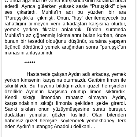
O anda ağzında ne varsa karşısındakinin suratına boca
ederdi. Ayrıca gülerken yüksek sesle “Puruşkkk!” diye
ses çıkartırdı. Muhlis’in adı bu yüzden bir ara
“Puruşşkkk”a çıkmıştı. Onun, “huy” denilemeyecek bu
rahatlığını bilmeyen yeni arkadaşları karşısına oturtur,
yemek yerken fıkralar anlatırdık. Birden suratında
Muhlis’in az çiğnenmiş lokmalarını bulan kurban, önce
bunun bir tesadüf olduğunu düşünür, suratına yapışan
üçüncü dördüncü yemek artığından sonra “puruşşk”un
manasını anlayabilirdi.
******
Hastanede çalışan Aydın adlı arkadaş, yemek
yerken kimsenin karşısına oturmazdı. Garibim limon ile
sıkıntılıydı. Bu huyunu bildiğimizden güzel hemşireleri
özellikle Aydın’ın karşısına oturtup limon sıktırırdık.
Kendi sıktığı limondan rahatsız olmayan Aydın,
karşısındakinin sıktığı limonla şekilden şekle girerdi.
Sanki sıkılan onun yüzüymüşçesine suratı buruşur,
dudakları yumulur, gözleri kısılırdı. Olan bitenden
habersiz güzel hemşire, söylenerek yemekhaneyi terk
eden Aydın’ın utangaç Anadolu delikanl…