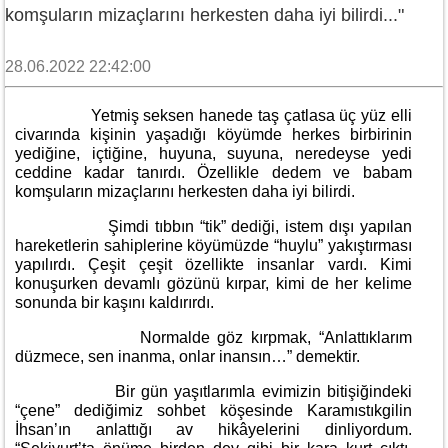
komşuların mizaçlarını herkesten daha iyi bilirdi..."
28.06.2022 22:42:00
Yetmiş seksen hanede taş çatlasa üç yüz elli
civarında kişinin yaşadığı köyümde herkes birbirinin
yediğine, içtiğine, huyuna, suyuna, neredeyse yedi
ceddine kadar tanırdı. Özellikle dedem ve babam
komşuların mizaçlarını herkesten daha iyi bilirdi.
Şimdi tıbbın “tik” dediği, istem dışı yapılan
hareketlerin sahiplerine köyümüzde “huylu” yakıştırması
yapılırdı. Çeşit çeşit özellikte insanlar vardı. Kimi
konuşurken devamlı gözünü kırpar, kimi de her kelime
sonunda bir kaşını kaldırırdı.
Normalde göz kırpmak, “Anlattıklarım
düzmece, sen inanma, onlar inansın…” demektir.
Bir gün yaşıtlarımla evimizin bitişiğindeki
“çene” dediğimiz sohbet köşesinde Karamıstıkgilin
İhsan’ın anlattığı av hikâyelerini dinliyordum.