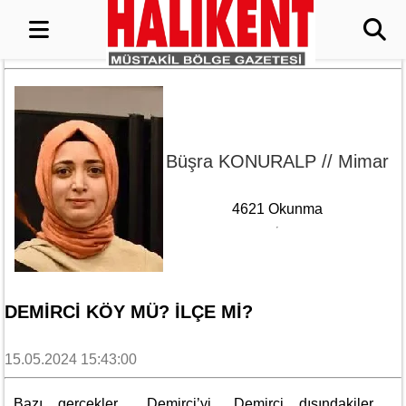
Büşra KONURALP // Mimar
4621 Okunma
DEMIRCI KÖY MÜ? İLÇE MI?
15.05.2024 15:43:00
Bazı gerçekler… Demirci’yi.. Demirci dışındakiler