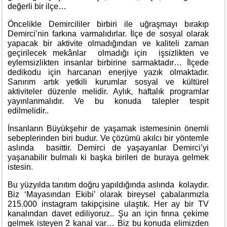
değerli bir ilçe…
Öncelikle Demircililer birbiri ile uğraşmayı bırakıp
Demirci’nin farkına varmalıdırlar. İlçe de sosyal olarak
yapacak bir aktivite olmadığından ve kaliteli zaman
geçirilecek mekânlar olmadığı için işsizlikten ve
eylemsizlikten insanlar birbirine sarmaktadır… İlçede
dedikodu için harcanan enerjiye yazık olmaktadır.
Sanırım artık yetkili kurumlar sosyal ve kültürel
aktiviteler düzenle melidir. Aylık, haftalık programlar
yayınlanmalıdır. Ve bu konuda talepler tespit
edilmelidir..
İnsanların Büyükşehir de yaşamak istemesinin önemli
sebeplerinden biri budur. Ve çözümü akılcı bir yöntemle
aslında basittir. Demirci de yaşayanlar Demirci’yi
yaşanabilir bulmalı ki başka birileri de buraya gelmek
istesin.
Bu yüzyılda tanıtım doğru yapıldığında aslında kolaydır.
Biz ‘Mayasından Ekibi’ olarak bireysel çabalarımızla
215.000 instagram takipçisine ulaştık. Her ay bir TV
kanalından davet ediliyoruz.. Şu an için fırına çekime
gelmek isteyen 2 kanal var… Biz bu konuda elimizden