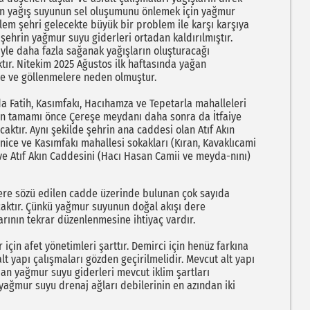
n yağış suyunun sel oluşumunu önlemek için yağmur
blem şehri gelecekte büyük bir problem ile karşı karşıya
t şehrin yağmur suyu giderleri ortadan kaldırılmıştır.
siyle daha fazla sağanak yağışların oluşturacağı
ır. Nitekim 2025 Ağustos ilk haftasında yağan
me ve göllenmelere neden olmuştur.
da Fatih, Kasımfakı, Hacıhamza ve Tepetarla mahalleleri
inin tamamı önce Çereşe meydanı daha sonra da İtfaiye
aktır. Aynı şekilde şehrin ana caddesi olan Atıf Akın
ice ve Kasımfakı mahallesi sokakları (Kıran, Kavaklıcami
 ve Atıf Akın Caddesini (Hacı Hasan Camii ve meyda-nını)
re sözü edilen cadde üzerinde bulunan çok sayıda
caktır. Çünkü yağmur suyunun doğal akışı dere
rının tekrar düzenlenmesine ihtiyaç vardır.
için afet yönetimleri şarttır. Demirci için henüz farkına
lt yapı çalışmaları gözden geçirilmelidir. Mevcut alt yapı
an yağmur suyu giderleri mevcut iklim şartları
 yağmur suyu drenaj ağları debilerinin en azından iki