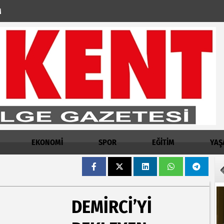
M
EKONOMİ
SPOR
EĞİTİM
YAŞ
DEMIRCI’YI