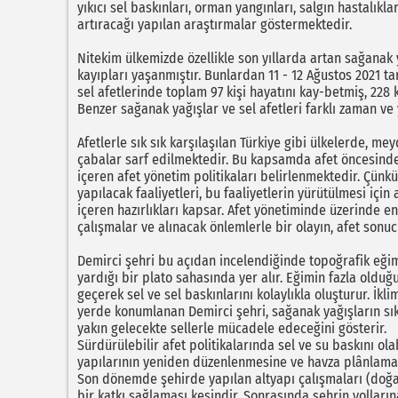
yıkıcı sel baskınları, orman yangınları, salgın hastalıklar
artıracağı yapılan araştırmalar göstermektedir.
Nitekim ülkemizde özellikle son yıllarda artan sağanak
kayıpları yaşanmıştır. Bunlardan 11 - 12 Ağustos 2021 
sel afetlerinde toplam 97 kişi hayatını kay-betmiş, 228 
Benzer sağanak yağışlar ve sel afetleri farklı zaman 
Afetlerle sık sık karşılaşılan Türkiye gibi ülkelerde, 
çabalar sarf edilmektedir. Bu kapsamda afet öncesinde
içeren afet yönetim politikaları belirlenmektedir. Çünkü
yapılacak faaliyetleri, bu faaliyetlerin yürütülmesi için
içeren hazırlıkları kapsar. Afet yönetiminde üzerinde 
çalışmalar ve alınacak önlemlerle bir olayın, afet son
Demirci şehri bu açıdan incelendiğinde topoğrafik eği
yardığı bir plato sahasında yer alır. Eğimin fazla oldu
geçerek sel ve sel baskınlarını kolaylıkla oluşturur. İk
yerde konumlanan Demirci şehri, sağanak yağışların sı
yakın gelecekte sellerle mücadele edeceğini gösterir.
Sürdürülebilir afet politikalarında sel ve su baskını ol
yapılarının yeniden düzenlenmesine ve havza plânlamal
Son dönemde şehirde yapılan altyapı çalışmaları (doğal
bir katkı sağlaması kesindir. Sonrasında şehrin yolların