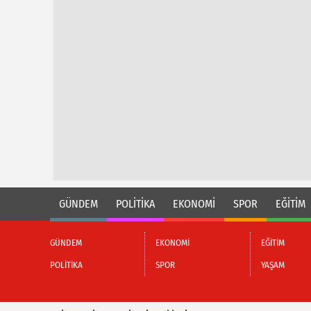
GÜNDEM
POLİTİKA
EKONOMİ
SPOR
EĞİTİM
GÜNDEM
EKONOMİ
EĞİTİM
POLİTİKA
SPOR
YAŞAM