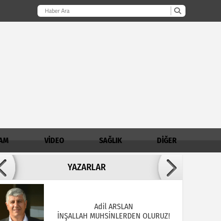
AM
VİDEO
SAĞLIK
DİĞER
Adil ARSLAN
YAZARLAR
İNŞALLAH MUHSİNLERDEN OLURUZ!
AHMET AKKOÇ / Demirci İlçe Müftülüğü
Şube Müdürü
Madde Bağımlılığında Aile - Genç İlişkisi