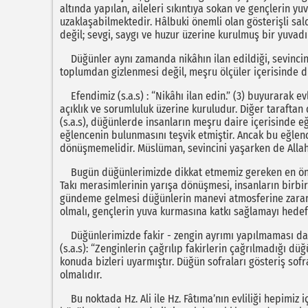
altında yapılan, aileleri sıkıntıya sokan ve gençlerin y
uzaklaşabilmektedir. Hâlbuki önemli olan gösterişli sal
değil; sevgi, saygı ve huzur üzerine kurulmuş bir yuvadı
Düğünler aynı zamanda nikâhın ilan edildiği, sevincin 
toplumdan gizlenmesi değil, meşru ölçüler içerisinde d
Efendimiz (s.a.s) : “Nikâhı ilan edin.” (3) buyurarak evli
açıklık ve sorumluluk üzerine kuruludur. Diğer taraftan
(s.a.s), düğünlerde insanların meşru daire içerisinde
eğlencenin bulunmasını teşvik etmiştir. Ancak bu eğlen
dönüşmemelidir. Müslüman, sevincini yaşarken de Allah’
Bugün düğünlerimizde dikkat etmemiz gereken en önem
Takı merasimlerinin yarışa dönüşmesi, insanların birbiri
gündeme gelmesi düğünlerin manevi atmosferine zarar v
olmalı, gençlerin yuva kurmasına katkı sağlamayı hedef
Düğünlerimizde fakir - zengin ayrımı yapılmaması da
(s.a.s): “Zenginlerin çağrılıp fakirlerin çağrılmadığı d
konuda bizleri uyarmıştır. Düğün sofraları gösteriş sof
olmalıdır.
Bu noktada Hz. Ali ile Hz. Fâtıma’nın evliliği hepimiz 