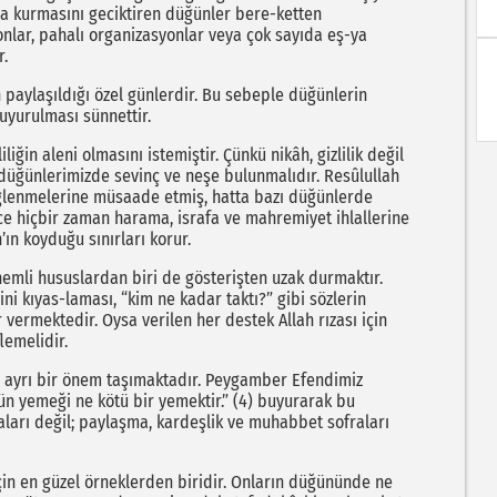
uva kurmasını geciktiren düğünler bere-ketten
onlar, pahalı organizasyonlar veya çok sayıda eş-ya
r.
paylaşıldığı özel günlerdir. Bu sebeple düğünlerin
uyurulması sünnettir.
liğin aleni olmasını istemiştir. Çünkü nikâh, gizlilik değil
 düğünlerimizde sevinç ve neşe bulunmalıdır. Resûlullah
 eğlenmelerine müsaade etmiş, hatta bazı düğünlerde
ce hiçbir zaman harama, israfa ve mahremiyet ihlallerine
ın koyduğu sınırları korur.
li hususlardan biri de gösterişten uzak durmaktır.
ni kıyas-laması, “kim ne kadar taktı?” gibi sözlerin
ermektedir. Oysa verilen her destek Allah rızası için
lemelidir.
 ayrı bir önem taşımaktadır. Peygamber Efendimiz
üğün yemeği ne kötü bir yemektir.” (4) buyurarak bu
raları değil; paylaşma, kardeşlik ve muhabbet sofraları
için en güzel örneklerden biridir. Onların düğününde ne