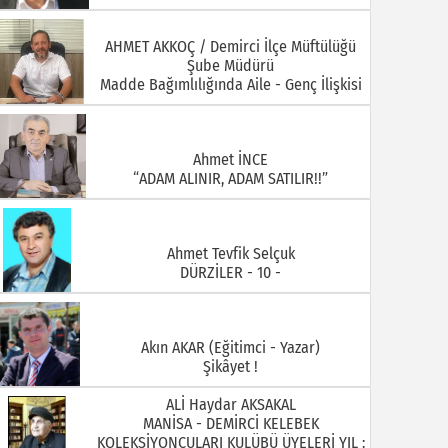
Ahmet İNCE
“ADAM ALINIR, ADAM SATILIR!!”
Ahmet Tevfik Selçuk
DÜRZİLER - 10 -
Akın AKAR (Eğitimci - Yazar)
Şikâyet !
ALİ Haydar AKSAKAL
MANİSA - DEMİRCİ KELEBEK
KOLEKSİYONCULARI KULÜBÜ ÜYELERİ YIL :
1930 ARİF DOĞAN
ALİ ÖZKAHRAMAN Demirci Akıncıları
Derneği Yönetim Kurulu Üyesi ( Foto
Özkahraman)