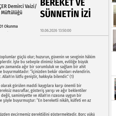
BEREKET VE
ER Demirci Vaizi/
SÜNNETIN İZI
e Müftülüğü
01 Okunma
10.06.2026 13:50:00
toplumlar güçlü olur; huzurun, güvenin ve sevginin hâkim
plerdir. İşte bu sebeple dinimiz İslam, evliliğe büyük
 aynı zamanda ağır bir sorumluluk ve sağlam bir ahit
e buyurmaktadır: “İçinizden bekâr olanları evlendirin.
 Allah’ın lütfu geniştir, hakkıyla bilendir.” (1)
 olarak görülen maddi kaygılara karşı önemli bir
reksiz masraflar, gösteriş yarışı ve ağır beklentiler
 değil, samimiyette ve Allah’ın rızasına uygun bir
 şöyle buyurmuştur: “En bereketli nikâh, külfeti en az
özden geçirmemiz gerektiğini göstermektedir. Borç yükü