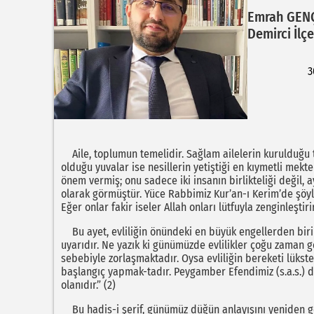
Emrah GENÇ
Demirci İlç
3
Aile, toplumun temelidir. Sağlam ailelerin kurulduğu 
olduğu yuvalar ise nesillerin yetiştiği en kıymetli mekte
önem vermiş; onu sadece iki insanın birlikteliği değil,
olarak görmüştür. Yüce Rabbimiz Kur’an-ı Kerim’de şöyl
Eğer onlar fakir iseler Allah onları lütfuyla zenginleştirir.
Bu ayet, evliliğin önündeki en büyük engellerden biri
uyarıdır. Ne yazık ki günümüzde evlilikler çoğu zaman ge
sebebiyle zorlaşmaktadır. Oysa evliliğin bereketi lükste
başlangıç yapmak-tadır. Peygamber Efendimiz (s.a.s.) de
olanıdır.” (2)
Bu hadis-i şerif, günümüz düğün anlayışını yeniden g