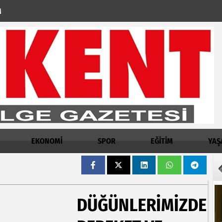
M
EKONOMİ
SPOR
EĞİTİM
YAŞ
DÜĞÜNLERIMIZDE