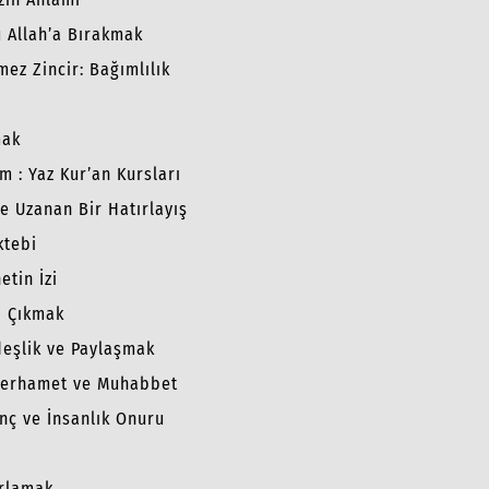
 Allah’a Bırakmak
ez Zincir: Bağımlılık
mak
m : Yaz Kur’an Kursları
e Uzanan Bir Hatırlayış
ktebi
tin İzi
p Çıkmak
deşlik ve Paylaşmak
 Merhamet ve Muhabbet
anç ve İnsanlık Onuru
ırlamak