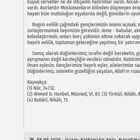
büyük servetler ne de ihtişamlı hazırlıklar vardı. Anca
vardı. Asırlardır Müslümanların dilinden düşmeyen örne
hayatı bize mutluluğun eşyalarda değil, gönüllerin uy
Bugün evlilik çağındaki gençlerimizin önünü açmak, onl
zorlaştırmamak hepimizin görevidir. Anne - babalar, ak
kolaylaştırmalı; onları borç yükünün altına sokacak uyg
hayırlı evlilik, toplumun geleceğine yapılmış bir yatırım
Sonuç olarak düğünlerimiz; israfın değil bereketin, gö
ayrışmanın değil kardeşliğin vesilesi olmalıdır. Rabbi
ihsan eylesin. Gençlerimize hayırlı eşler, ailelerimize 
Düğünlerimiz, sünnetin güzelliğini yaşatan, Allah’ın rızas
Kaynakça:
(1) Nûr, 24/32.
(2) Ahmed b. Hanbel, Müsned, VI, 83. (3) Tirmizî, Nikâh, 
(4) Buhârî, Nikâh, 73.
05.08.2026
İslam: Kalbimizin Yolu, Hayatımı