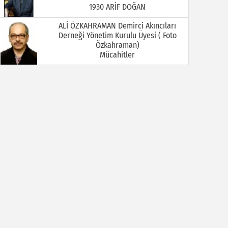
Mücahitler
Ali Öztürkmen / Emekli Öğretmen
YOKSA
Ali Tortamış
BABAM HAMDİ TORTAMIŞ ( Kaymakam
İbrahim Ethem Bey )
Av. Celal KALEZADE
Aşkı Kokladığım Güller Güller Şimdi Kime
Kaldı
Avukat M. İkbal GÜLMEZ
Korona Virüsü Taşıyanların Hukuki
Sorumluluğu