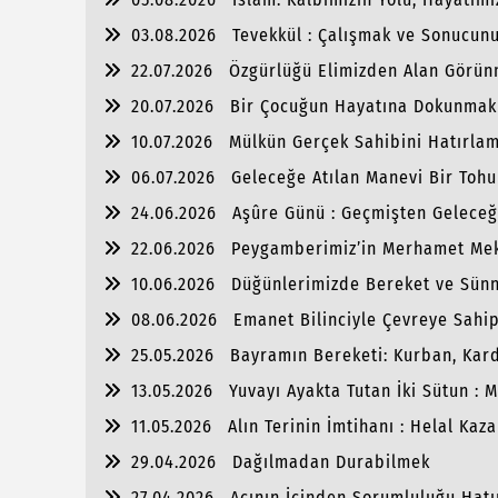
03.08.2026
Tevekkül : Çalışmak ve Sonucunu
22.07.2026
Özgürlüğü Elimizden Alan Görünm
20.07.2026
Bir Çocuğun Hayatına Dokunmak
10.07.2026
Mülkün Gerçek Sahibini Hatırla
06.07.2026
Geleceğe Atılan Manevi Bir Tohu
24.06.2026
Aşûre Günü : Geçmişten Geleceğ
22.06.2026
Peygamberimiz’in Merhamet Me
10.06.2026
Düğünlerimizde Bereket ve Sünne
08.06.2026
Emanet Bilinciyle Çevreye Sahi
25.05.2026
Bayramın Bereketi: Kurban, Kar
13.05.2026
Yuvayı Ayakta Tutan İki Sütun :
11.05.2026
Alın Terinin İmtihanı : Helal Kaz
29.04.2026
Dağılmadan Durabilmek
27.04.2026
Acının İçinden Sorumluluğu Hat