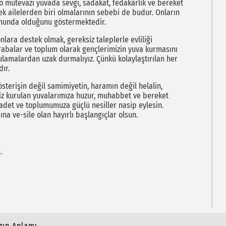
k o mütevazı yuvada sevgi, sadakat, fedakârlık ve bereket
k ailelerden biri olmalarının sebebi de budur. Onların
umunda olduğunu göstermektedir.
ara destek olmak, gereksiz taleplerle evliliği
rabalar ve toplum olarak gençlerimizin yuva kurmasını
ulamalardan uzak durmalıyız. Çünkü kolaylaştırılan her
dır.
sterişin değil samimiyetin, haramın değil helalin,
miz kurulan yuvalarımıza huzur, muhabbet ve bereket
saadet ve toplumumuza güçlü nesiller nasip eylesin.
ına ve-sile olan hayırlı başlangıçlar olsun.
6.
zın Anlamı