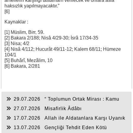
amellerin karşılığı tastamam verilecek ve onlara asla
haksızlık yapılmayacaktır.”
[6]
Kaynaklar :
[1] Müslim, Birr, 59.
[2] Bakara 2/188; Nisâ 4/29-30; İsrâ 17/34-35
[3] Nisa; 4/2
[4] Nisâ 4/112; Hucurât 49/11-12; Kalem 68/11; Hümeze
104/1
[5] Buhârî, Mezâlim, 10
[6] Bakara, 2/281
29.07.2026
“ Toplumun Ortak Mirası : Kamu
Hakkı ”
27.07.2026
Misafirlik Âdâbı
17.07.2026
Allah ile Aldatanlara Karşı Uyanık
Olalım!!!!
13.07.2026
Gençliği Tehdit Eden Kötü
Alışkanlıklar