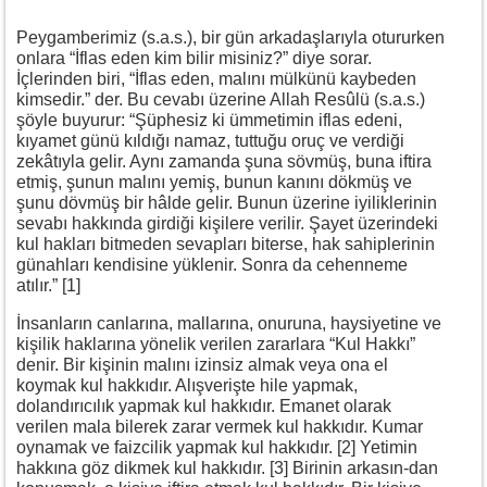
Peygamberimiz (s.a.s.), bir gün arkadaşlarıyla otururken
onlara “İflas eden kim bilir misiniz?” diye sorar.
İçlerinden biri, “İflas eden, malını mülkünü kaybeden
kimsedir.” der. Bu cevabı üzerine Allah Resûlü (s.a.s.)
şöyle buyurur: “Şüphesiz ki ümmetimin iflas edeni,
kıyamet günü kıldığı namaz, tuttuğu oruç ve verdiği
zekâtıyla gelir. Aynı zamanda şuna sövmüş, buna iftira
etmiş, şunun malını yemiş, bunun kanını dökmüş ve
şunu dövmüş bir hâlde gelir. Bunun üzerine iyiliklerinin
sevabı hakkında girdiği kişilere verilir. Şayet üzerindeki
kul hakları bitmeden sevapları biterse, hak sahiplerinin
günahları kendisine yüklenir. Sonra da cehenneme
atılır.” [1]
İnsanların canlarına, mallarına, onuruna, haysiyetine ve
kişilik haklarına yönelik verilen zararlara “Kul Hakkı”
denir. Bir kişinin malını izinsiz almak veya ona el
koymak kul hakkıdır. Alışverişte hile yapmak,
dolandırıcılık yapmak kul hakkıdır. Emanet olarak
verilen mala bilerek zarar vermek kul hakkıdır. Kumar
oynamak ve faizcilik yapmak kul hakkıdır. [2] Yetimin
hakkına göz dikmek kul hakkıdır. [3] Birinin arkasın-dan