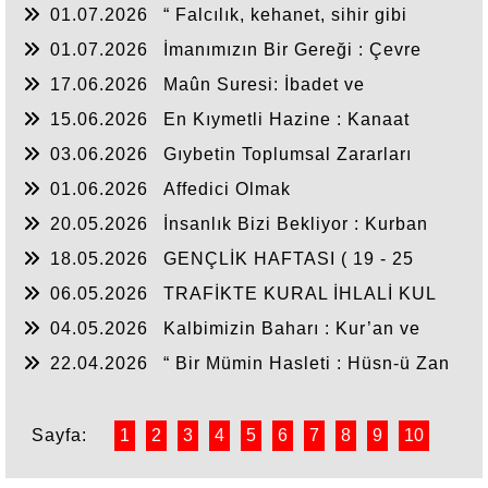
01.07.2026
“ Falcılık, kehanet, sihir gibi
istismar alanlarından uzak duralım! ”
01.07.2026
İmanımızın Bir Gereği : Çevre
Bilinci
17.06.2026
Maûn Suresi: İbadet ve
Sorumluluk Dengesi
15.06.2026
En Kıymetli Hazine : Kanaat
03.06.2026
Gıybetin Toplumsal Zararları
01.06.2026
Affedici Olmak
20.05.2026
İnsanlık Bizi Bekliyor : Kurban
Bağışı
18.05.2026
GENÇLİK HAFTASI ( 19 - 25
MAYIS )
06.05.2026
TRAFİKTE KURAL İHLALİ KUL
HAKKIDIR! ( 1 - 7 Mayıs Trafik Haftası )
04.05.2026
Kalbimizin Baharı : Kur’an ve
Sünnet
22.04.2026
“ Bir Mümin Hasleti : Hüsn-ü Zan
”
Sayfa:
1
2
3
4
5
6
7
8
9
10