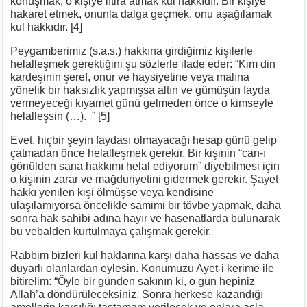
konuşmak, o kişiye iftira atmak kul hakkıdır. Bir kişiye
hakaret etmek, onunla dalga geçmek, onu aşağılamak
kul hakkıdır. [4]
Peygamberimiz (s.a.s.) hakkına girdiğimiz kişilerle
helalleşmek gerektiğini şu sözlerle ifade eder: “Kim din
kardeşinin şeref, onur ve haysiyetine veya malına
yönelik bir haksızlık yapmışsa altın ve gümüşün fayda
vermeyeceği kıyamet günü gelmeden önce o kimseyle
helalleşsin (…). ” [5]
Evet, hiçbir şeyin faydası olmayacağı hesap günü gelip
çatmadan önce helalleşmek gerekir. Bir kişinin “can-ı
gönülden sana hakkımı helal ediyorum” diyebilmesi için
o kişinin zarar ve mağduriyetini gidermek gerekir. Şayet
hakkı yenilen kişi ölmüşse veya kendisine
ulaşılamıyorsa öncelikle samimi bir tövbe yapmak, daha
sonra hak sahibi adına hayır ve hasenatlarda bulunarak
bu vebalden kurtulmaya çalışmak gerekir.
Rabbim bizleri kul haklarına karşı daha hassas ve daha
duyarlı olanlardan eylesin. Konumuzu Ayet-i kerime ile
bitirelim: “Öyle bir günden sakının ki, o gün hepiniz
Allah’a döndürüleceksiniz. Sonra herkese kazandığı