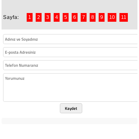
Yıl mı Uyumuşlar?
Sayfa:
1
2
3
4
5
6
7
8
9
10
11
Kaydet