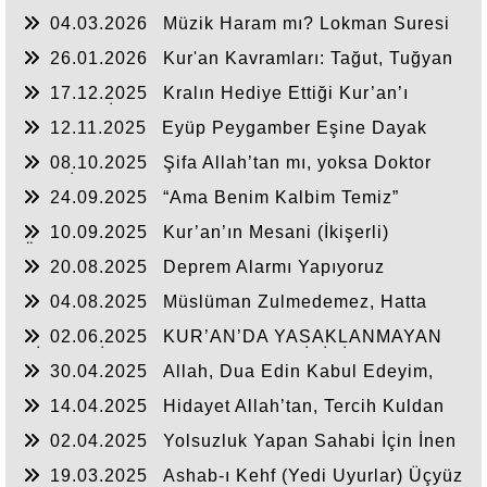
GİRMEK MÜMKÜN MÜ?
04.03.2026
Müzik Haram mı? Lokman Suresi
6. Ayet Analizi
26.01.2026
Kur'an Kavramları: Tağut, Tuğyan
17.12.2025
Kralın Hediye Ettiği Kur’an’ı
Tevrat ee İncil ile Karşılaştırdı, Müslüman Oldu (
12.11.2025
Eyüp Peygamber Eşine Dayak
Prof. Dr. Maurice Bucaille )
Atmaya Yemin mi Etmiş?
08.10.2025
Şifa Allah’tan mı, yoksa Doktor
veya İlaçtan mı?
24.09.2025
“Ama Benim Kalbim Temiz”
Kandırmacası
10.09.2025
Kur’an’ın Mesani (İkişerli)
Özelliği
20.08.2025
Deprem Alarmı Yapıyoruz
04.08.2025
Müslüman Zulmedemez, Hatta
Zalime Eğilim Bile Gösteremez
02.06.2025
KUR’AN’DA YASAKLANMAYAN
BİR ŞEYİ YAPIP YAPMAMAK, KİŞİNİN
30.04.2025
Allah, Dua Edin Kabul Edeyim,
TERCİHİNE BIRAKILMIŞTIR
Dediği Halde Neden Her Duayı Kabul Etmiyor?
14.04.2025
Hidayet Allah’tan, Tercih Kuldan
02.04.2025
Yolsuzluk Yapan Sahabi İçin İnen
Ayet
19.03.2025
Ashab-ı Kehf (Yedi Uyurlar) Üçyüz