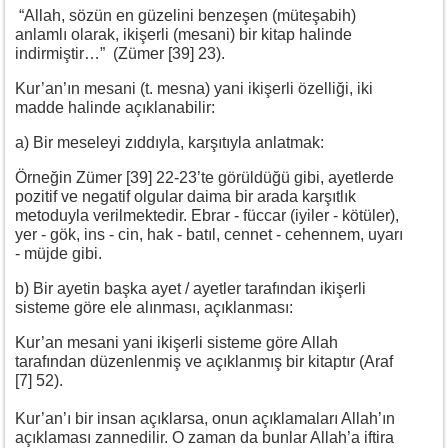
“Allah, sözün en güzelini benzeşen (müteşabih)
anlamlı olarak, ikişerli (mesani) bir kitap halinde
indirmiştir…” (Zümer [39] 23).
Kur’an’ın mesani (t. mesna) yani ikişerli özelliği, iki
madde halinde açıklanabilir:
a) Bir meseleyi zıddıyla, karşıtıyla anlatmak:
Örneğin Zümer [39] 22-23’te görüldüğü gibi, ayetlerde
pozitif ve negatif olgular daima bir arada karşıtlık
metoduyla verilmektedir. Ebrar - füccar (iyiler - kötüler),
yer - gök, ins - cin, hak - batıl, cennet - cehennem, uyarı
- müjde gibi.
b) Bir ayetin başka ayet / ayetler tarafından ikişerli
sisteme göre ele alınması, açıklanması:
Kur’an mesani yani ikişerli sisteme göre Allah
tarafından düzenlenmiş ve açıklanmış bir kitaptır (Araf
[7] 52).
Kur’an’ı bir insan açıklarsa, onun açıklamaları Allah’ın
açıklaması zannedilir. O zaman da bunlar Allah’a iftira