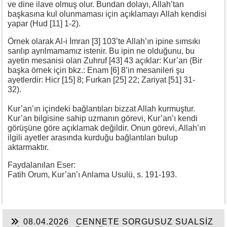
ve dine ilave olmuş olur. Bundan dolayı, Allah’tan
başkasına kul olunmaması için açıklamayı Allah kendisi
yapar (Hud [11] 1-2).
Örnek olarak Al-i İmran [3] 103’te Allah’ın ipine sımsıkı
sarılıp ayrılmamamız istenir. Bu ipin ne olduğunu, bu
ayetin mesanisi olan Zuhruf [43] 43 açıklar: Kur’an (Bir
başka örnek için bkz.: Enam [6] 8’in mesanileri şu
ayetlerdir: Hicr [15] 8; Furkan [25] 22; Zariyat [51] 31-
32).
Kur’an’ın içindeki bağlantıları bizzat Allah kurmuştur.
Kur’an bilgisine sahip uzmanın görevi, Kur’an’ı kendi
görüşüne göre açıklamak değildir. Onun görevi, Allah’ın
ilgili ayetler arasında kurduğu bağlantıları bulup
aktarmaktır.
Faydalanılan Eser:
Fatih Orum, Kur’an’ı Anlama Usulü, s. 191-193.
08.04.2026
CENNETE SORGUSUZ SUALSİZ