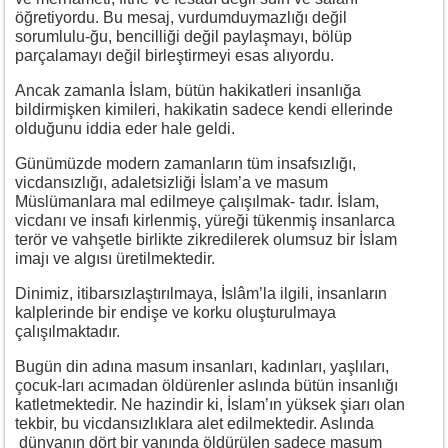
öğretiyordu. Bu mesaj, vurdumduymazlığı değil
sorumlulu-ğu, bencilliği değil paylaşmayı, bölüp
parçalamayı değil birleştirmeyi esas alıyordu.
Ancak zamanla İslam, bütün hakikatleri insanlığa
bildirmişken kimileri, hakikatin sadece kendi ellerinde
olduğunu iddia eder hale geldi.
Günümüzde modern zamanların tüm insafsızlığı,
vicdansızlığı, adaletsizliği İslam’a ve masum
Müslümanlara mal edilmeye çalışılmak- tadır. İslam,
vicdanı ve insafı kirlenmiş, yüreği tükenmiş insanlarca
terör ve vahşetle birlikte zikredilerek olumsuz bir İslam
imajı ve algısı üretilmektedir.
Dinimiz, itibarsızlaştırılmaya, İslâm’la ilgili, insanların
kalplerinde bir endişe ve korku oluşturulmaya
çalışılmaktadır.
Bugün din adına masum insanları, kadınları, yaşlıları,
çocuk-ları acımadan öldürenler aslında bütün insanlığı
katletmektedir. Ne hazindir ki, İslam’ın yüksek şiarı olan
tekbir, bu vicdansızlıklara alet edilmektedir. Aslında
dünyanın dört bir yanında öldürülen sadece masum