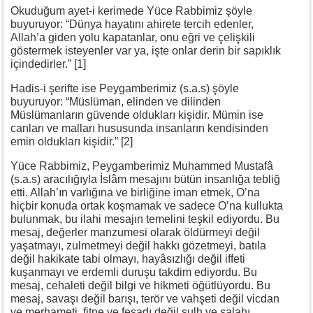
Okuduğum ayet-i kerimede Yüce Rabbimiz şöyle
buyuruyor: “Dünya hayatını ahirete tercih edenler,
Allah’a giden yolu kapatanlar, onu eğri ve çelişkili
göstermek isteyenler var ya, işte onlar derin bir sapıklık
içindedirler.” [1]
Hadis-i şerifte ise Peygamberimiz (s.a.s) şöyle
buyuruyor: “Müslüman, elinden ve dilinden
Müslümanların güvende oldukları kişidir. Mümin ise
canları ve malları hususunda insanların kendisinden
emin oldukları kişidir.” [2]
Yüce Rabbimiz, Peygamberimiz Muhammed Mustafâ
(s.a.s) aracılığıyla İslâm mesajını bütün insanlığa tebliğ
etti. Allah’ın varlığına ve birliğine iman etmek, O’na
hiçbir konuda ortak koşmamak ve sadece O’na kullukta
bulunmak, bu ilahi mesajın temelini teşkil ediyordu. Bu
mesaj, değerler manzumesi olarak öldürmeyi değil
yaşatmayı, zulmetmeyi değil hakkı gözetmeyi, batıla
değil hakikate tabi olmayı, hayâsızlığı değil iffeti
kuşanmayı ve erdemli duruşu takdim ediyordu. Bu
mesaj, cehaleti değil bilgi ve hikmeti öğütlüyordu. Bu
mesaj, savaşı değil barışı, terör ve vahşeti değil vicdan
ve merhameti, fitne ve fesadı değil sulh ve salahı