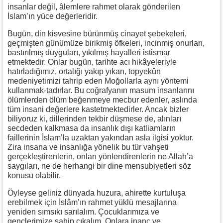
insanlar değil, âlemlere rahmet olarak gönderilen
İslam’ın yüce değerleridir.
Bugün, din kisvesine bürünmüş cinayet şebekeleri,
geçmişten günümüze birikmiş öfkeleri, incinmiş onurları,
bastırılmış duyguları, yıkılmış hayalleri istismar
etmektedir. Onlar bugün, tarihte acı hikâyeleriyle
hatırladığımız, ortalığı yakıp yıkan, topyekûn
medeniyetimizi tahrip eden Moğollarla aynı yöntemi
kullanmak-tadırlar. Bu coğrafyanın masum insanlarını
ölümlerden ölüm beğenmeye mecbur edenler, aslında
tüm insani değerlere kastetmektedirler. Ancak bizler
biliyoruz ki, dillerinden tekbir düşmese de, alınları
secdeden kalkmasa da insanlık dışı katliamların
faillerinin İslam’la uzaktan yakından asla ilgisi yoktur.
Zira insana ve insanlığa yönelik bu tür vahşeti
gerçekleştirenlerin, onları yönlendirenlerin ne Allah’a
saygıları, ne de herhangi bir dine mensubiyetleri söz
konusu olabilir.
Öyleyse geliniz dünyada huzura, ahirette kurtuluşa
erebilmek için İslâm’ın rahmet yüklü mesajlarına
yeniden sımsıkı sarılalım. Çocuklarımıza ve
gençlerimize sahip çıkalım. Onlara inanç ve