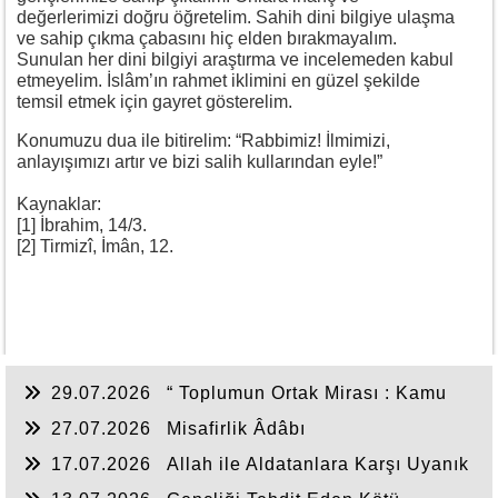
değerlerimizi doğru öğretelim. Sahih dini bilgiye ulaşma
ve sahip çıkma çabasını hiç elden bırakmayalım.
Sunulan her dini bilgiyi araştırma ve incelemeden kabul
etmeyelim. İslâm’ın rahmet iklimini en güzel şekilde
temsil etmek için gayret gösterelim.
Konumuzu dua ile bitirelim: “Rabbimiz! İlmimizi,
anlayışımızı artır ve bizi salih kullarından eyle!”
Kaynaklar:
[1] İbrahim, 14/3.
[2] Tirmizî, İmân, 12.
29.07.2026
“ Toplumun Ortak Mirası : Kamu
Hakkı ”
27.07.2026
Misafirlik Âdâbı
17.07.2026
Allah ile Aldatanlara Karşı Uyanık
Olalım!!!!