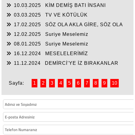
NEYLESİN MAHMUT
10.03.2025
KİM DEMİŞ BATI İNSANI
MEDENİ?
03.03.2025
TV VE KÖTÜLÜK
17.02.2025
SÖZ OLA AKLA GİRE, SÖZ OLA
YAZIYA GEÇE!
12.02.2025
Suriye Meselemiz
08.01.2025
Suriye Meselemiz
16.12.2024
MESELELERİMİZ
11.12.2024
DEMİRCİ’YE İZ BIRAKANLAR
Sayfa:
1
2
3
4
5
6
7
8
9
10