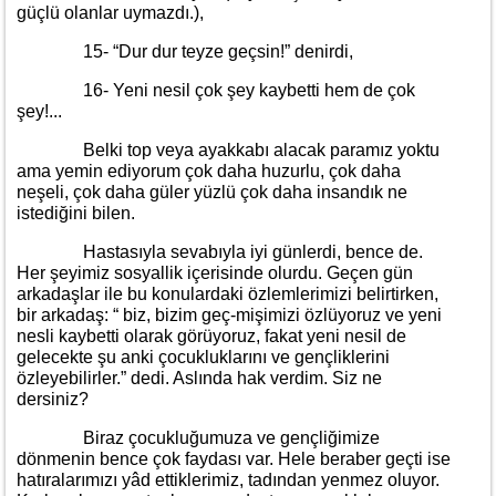
güçlü olanlar uymazdı.),
15- “Dur dur teyze geçsin!” denirdi,
16- Yeni nesil çok şey kaybetti hem de çok
şey!...
Belki top veya ayakkabı alacak paramız yoktu
ama yemin ediyorum çok daha huzurlu, çok daha
neşeli, çok daha güler yüzlü çok daha insandık ne
istediğini bilen.
Hastasıyla sevabıyla iyi günlerdi, bence de.
Her şeyimiz sosyallik içerisinde olurdu. Geçen gün
arkadaşlar ile bu konulardaki özlemlerimizi belirtirken,
bir arkadaş: “ biz, bizim geç-mişimizi özlüyoruz ve yeni
nesli kaybetti olarak görüyoruz, fakat yeni nesil de
gelecekte şu anki çocukluklarını ve gençliklerini
özleyebilirler.” dedi. Aslında hak verdim. Siz ne
dersiniz?
Biraz çocukluğumuza ve gençliğimize
dönmenin bence çok faydası var. Hele beraber geçti ise
hatıralarımızı yâd ettiklerimiz, tadından yenmez oluyor.