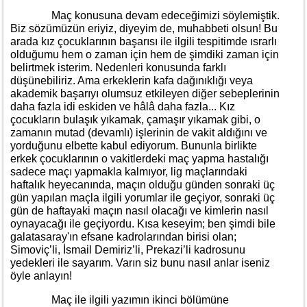
Maç konusuna devam edeceğimizi söylemiştik.
Biz sözümüzün eriyiz, diyeyim de, muhabbeti olsun! Bu
arada kız çocuklarının başarısı ile ilgili tespitimde ısrarlı
olduğumu hem o zaman için hem de şimdiki zaman için
belirtmek isterim. Nedenleri konusunda farklı
düşünebiliriz. Ama erkeklerin kafa dağınıklığı veya
akademik başarıyı olumsuz etkileyen diğer sebeplerinin
daha fazla idi eskiden ve hâlâ daha fazla... Kız
çocukların bulaşık yıkamak, çamaşır yıkamak gibi, o
zamanın mutad (devamlı) işlerinin de vakit aldığını ve
yorduğunu elbette kabul ediyorum. Bununla birlikte
erkek çocuklarının o vakitlerdeki maç yapma hastalığı
sadece maçı yapmakla kalmıyor, lig maçlarındaki
haftalık heyecanında, maçın olduğu günden sonraki üç
gün yapılan maçla ilgili yorumlar ile geçiyor, sonraki üç
gün de haftayaki maçın nasıl olacağı ve kimlerin nasıl
oynayacağı ile geçiyordu. Kısa keseyim; ben şimdi bile
galatasaray'ın efsane kadrolarından birisi olan;
Simoviç’li, İsmail Demiriz’li, Prekazi’li kadrosunu
yedekleri ile sayarım. Varın siz bunu nasıl anlar iseniz
öyle anlayın!
Maç ile ilgili yazımın ikinci bölümüne