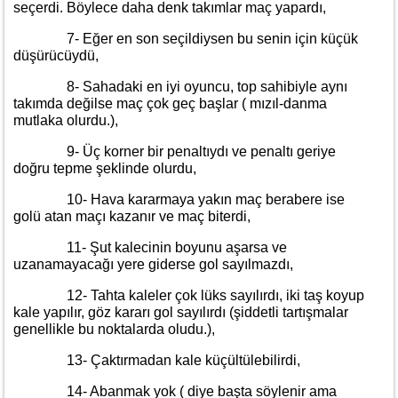
seçerdi. Böylece daha denk takımlar maç yapardı,
7- Eğer en son seçildiysen bu senin için küçük
düşürücüydü,
8- Sahadaki en iyi oyuncu, top sahibiyle aynı
takımda değilse maç çok geç başlar ( mızıl-danma
mutlaka olurdu.),
9- Üç korner bir penaltıydı ve penaltı geriye
doğru tepme şeklinde olurdu,
10- Hava kararmaya yakın maç berabere ise
golü atan maçı kazanır ve maç biterdi,
11- Şut kalecinin boyunu aşarsa ve
uzanamayacağı yere giderse gol sayılmazdı,
12- Tahta kaleler çok lüks sayılırdı, iki taş koyup
kale yapılır, göz kararı gol sayılırdı (şiddetli tartışmalar
genellikle bu noktalarda oludu.),
13- Çaktırmadan kale küçültülebilirdi,
14- Abanmak yok ( diye başta söylenir ama