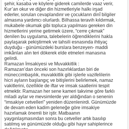
şehir, kasaba ve köylere giderek camilerde vaaz verir,
Kur’an okur ve diğer din hizmetleriyle halkı irşad
ederler, soruları cevaplandırır ve çocukların dinî bilgiler
almasına yardımcı olurlardı. Bilhassa teravih kıldırmak,
mukabele okumak gibi topluca yapılması gereken din
hizmetlerini yerine getirmek üzere, “cerre çıkmak”
denilen bu uygulama, talebelerin öğrendiklerini hakla
paylaşarak pekiştirmek ve tahsili esnasında ihtiyaç
duyduğu - günümüzdeki burslara benzeyen- maddi
imkânları alın teri dökerek elde etmeleri manasına
gelirdi.
Ramazan İmsakiyesi ve Muvakkitlik :
Ramazan’dan önceki son hazırlıklardan biri de
müneccimbaşılık, muvakkitlik gibi işlerle vazifelilerin
hicri ayların başlangıç ve bitişlerini belirlemek, namaz
vakitlerini, özellikle de iftar ve imsak saatlerini tespit
etmektir. Ramazan her sene kameri takvime göre farklı
miladi aylar ve mevsimlerde yer aldığından o senenin
“imsakiye cetvelleri” yeniden düzenlenirdi. Günümüzde
de devam eden kadim geleneğe göre imsakiye
hazırlamak önemli bir iştir. Matbaanın
yaygınlaşmasından sonra bu cetveller artık basılıp
satılmış ve günümüzde olduğu gibi hayır sahiplerince