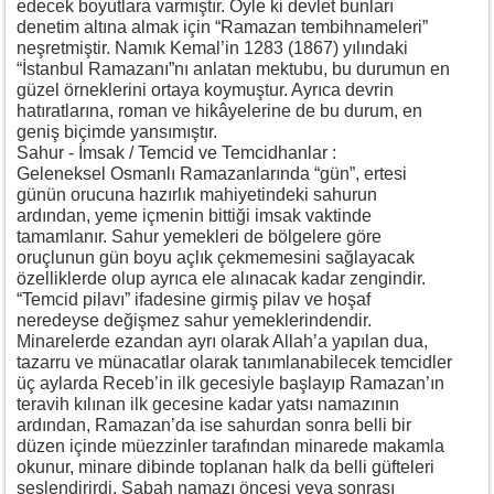
edecek boyutlara varmıştır. Öyle ki devlet bunları
denetim altına almak için “Ramazan tembihnameleri”
neşretmiştir. Namık Kemal’in 1283 (1867) yılındaki
“İstanbul Ramazanı”nı anlatan mektubu, bu durumun en
güzel örneklerini ortaya koymuştur. Ayrıca devrin
hatıratlarına, roman ve hikâyelerine de bu durum, en
geniş biçimde yansımıştır.
Sahur - İmsak / Temcid ve Temcidhanlar :
Geleneksel Osmanlı Ramazanlarında “gün”, ertesi
günün orucuna hazırlık mahiyetindeki sahurun
ardından, yeme içmenin bittiği imsak vaktinde
tamamlanır. Sahur yemekleri de bölgelere göre
oruçlunun gün boyu açlık çekmemesini sağlayacak
özelliklerde olup ayrıca ele alınacak kadar zengindir.
“Temcid pilavı” ifadesine girmiş pilav ve hoşaf
neredeyse değişmez sahur yemeklerindendir.
Minarelerde ezandan ayrı olarak Allah’a yapılan dua,
tazarru ve münacatlar olarak tanımlanabilecek temcidler
üç aylarda Receb’in ilk gecesiyle başlayıp Ramazan’ın
teravih kılınan ilk gecesine kadar yatsı namazının
ardından, Ramazan’da ise sahurdan sonra belli bir
düzen içinde müezzinler tarafından minarede makamla
okunur, minare dibinde toplanan halk da belli güfteleri
seslendirirdi. Sabah namazı öncesi veya sonrası