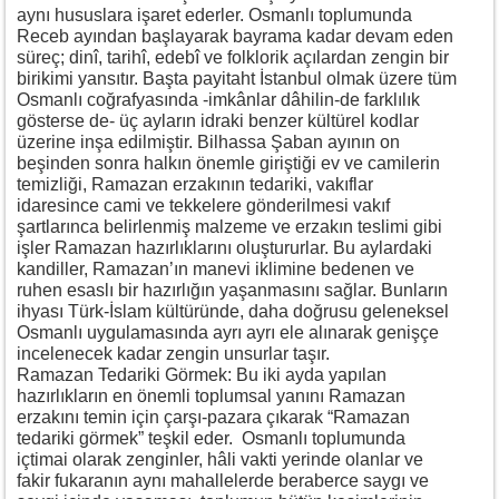
aynı hususlara işaret ederler. Osmanlı toplumunda
Receb ayından başlayarak bayrama kadar devam eden
süreç; dinî, tarihî, edebî ve folklorik açılardan zengin bir
birikimi yansıtır. Başta payitaht İstanbul olmak üzere tüm
Osmanlı coğrafyasında -imkânlar dâhilin-de farklılık
gösterse de- üç ayların idraki benzer kültürel kodlar
üzerine inşa edilmiştir. Bilhassa Şaban ayının on
beşinden sonra halkın önemle giriştiği ev ve camilerin
temizliği, Ramazan erzakının tedariki, vakıflar
idaresince cami ve tekkelere gönderilmesi vakıf
şartlarınca belirlenmiş malzeme ve erzakın teslimi gibi
işler Ramazan hazırlıklarını oluştururlar. Bu aylardaki
kandiller, Ramazan’ın manevi iklimine bedenen ve
ruhen esaslı bir hazırlığın yaşanmasını sağlar. Bunların
ihyası Türk-İslam kültüründe, daha doğrusu geleneksel
Osmanlı uygulamasında ayrı ayrı ele alınarak genişçe
incelenecek kadar zengin unsurlar taşır.
Ramazan Tedariki Görmek: Bu iki ayda yapılan
hazırlıkların en önemli toplumsal yanını Ramazan
erzakını temin için çarşı-pazara çıkarak “Ramazan
tedariki görmek” teşkil eder. Osmanlı toplumunda
içtimai olarak zenginler, hâli vakti yerinde olanlar ve
fakir fukaranın aynı mahallelerde beraberce saygı ve