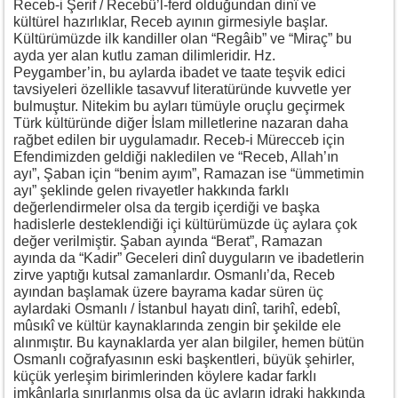
Receb-i Şerif / Recebü’l-ferd olduğundan dinî ve
kültürel hazırlıklar, Receb ayının girmesiyle başlar.
Kültürümüzde ilk kandiller olan “Regâib” ve “Miraç” bu
ayda yer alan kutlu zaman dilimleridir. Hz.
Peygamber’in, bu aylarda ibadet ve taate teşvik edici
tavsiyeleri özellikle tasavvuf literatüründe kuvvetle yer
bulmuştur. Nitekim bu ayları tümüyle oruçlu geçirmek
Türk kültüründe diğer İslam milletlerine nazaran daha
rağbet edilen bir uygulamadır. Receb-i Mürecceb için
Efendimizden geldiği nakledilen ve “Receb, Allah’ın
ayı”, Şaban için “benim ayım”, Ramazan ise “ümmetimin
ayı” şeklinde gelen rivayetler hakkında farklı
değerlendirmeler olsa da tergib içerdiği ve başka
hadislerle desteklendiği içi kültürümüzde üç aylara çok
değer verilmiştir. Şaban ayında “Berat”, Ramazan
ayında da “Kadir” Geceleri dinî duyguların ve ibadetlerin
zirve yaptığı kutsal zamanlardır. Osmanlı’da, Receb
ayından başlamak üzere bayrama kadar süren üç
aylardaki Osmanlı / İstanbul hayatı dinî, tarihî, edebî,
mûsıkî ve kültür kaynaklarında zengin bir şekilde ele
alınmıştır. Bu kaynaklarda yer alan bilgiler, hemen bütün
Osmanlı coğrafyasının eski başkentleri, büyük şehirler,
küçük yerleşim birimlerinden köylere kadar farklı
imkânlarla sınırlanmış olsa da üç ayların idraki hakkında