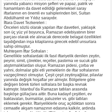
yanında yabancı misyon şefleri ve papaz, patrik ve
hamamların da davet edildiği geleneksel saray
iftarlarının en önemli ev sahiplerinden biri, Sultan
Abdülhamit ve Yıldız sarayıdır.
İftara Davet Tezkereleri :
Önceleri sözlü olarak yapılan iftar davetleri, yaklaşık
son üç yüz yıl boyunca, Ramazan edebiyatının birer
parçası olarak ele alınacak derecede belagat özellikleri
taşıdığından inşa kitaplarına girecek edebî unsurlara
sahip olmuştur.
Muhteşem İftar Sofraları :
Genellikle sofralardaki ilk fasıl iftariyelik denilen zeytin,
peynir, simit, çörekler, reçeller, pastırma ve sucuk gibi
atıştırmalıklardan oluşur. Ramazan pidesi, çorba ve
yahni, dolmalar gibi etli yemeklerin de iftar sofralarının
vazgeçilmezi olmuştur. Çeşit çeşit zeytinyağlılar, pilavlar
yanında değişik hoşaflar yer almıştır. Bölgelere göre
değişen börek türleri sofralara bir başka revnak
katmıştır. İstanbul’da Ramazan tatlıları arasında
başköşe güllaçlara aittir. Buna kadayıf çeşitleri, ev
baklavaları, burmalılar, paluzeler vs. gibi tatlıları
eklemek gerekir. İftariyeliklerle oruç açıldıktan sonra
cemaatle akşam namazının edasına kalkılır, ardında