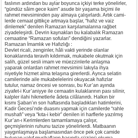
faslının ardından bu aylar boyunca içkiyi terke yönelirler,
“gündüz sâim gece kaim” asude bir yaşama biçimi ile
rahmet mevsiminden pay almaya çalışırlardı. Artık cami-
lerde cemaat gittikçe artmaya başlar, “hafız ve vaiz
dinlemek” denilen Ramazan karşılamalarına rağbet
ziyadeleşirdi. Devrin kaynakları bu kalabalık Ramazan
cemaatine “Ramazan sofuları” dendiğini yazarlar.
Ramazan İmamlık ve Hafızlığı :
Devlet ricali, zenginler, hâli vakti yerinde olanlar
konaklarında teravih kıldırmak, mukabele okutmak için
salih, güzel sesli imam ve müezzinlerle anlaşma
yaparak onlardan rahmet mevsimini lakıyla ihya
niyetiyle hizmet alma telaşına girerlerdi. Ayrıca selatin
camilerinde aile mukabelelerini okuyacak hafızlar
tutulur, namaz öncesi ve sonrası, bu Kur’an ayında
ziyafet-i Kur’aniyye ile cemaatin kulaklarının pası silinir,
kalpler ilahi hikmetlerle âdeta cilâlanırdı. Halkın bir
kısmı Şaban’ın son haftasında başladıkları hatimlerini,
Kadir Gecesi’nde duasını yapmak için camilerde “rahle
mushafı” veya “kıta-i kebir” denilen iri harflerle yazılmış
Kur’an-ı Kerimlerden tamamlamaya çalışır,
geçmişlerinin ruhunu tazize yönelirlerdi. Matbaanın
yaygınlaşmaya başlamasından önce pek çok camide
bulunan vakıf mushafların başında cüzünü okuma