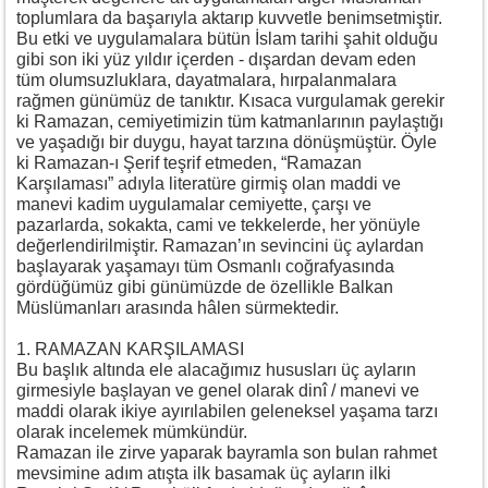
toplumlara da başarıyla aktarıp kuvvetle benimsetmiştir.
Bu etki ve uygulamalara bütün İslam tarihi şahit olduğu
gibi son iki yüz yıldır içerden - dışardan devam eden
tüm olumsuzluklara, dayatmalara, hırpalanmalara
rağmen günümüz de tanıktır. Kısaca vurgulamak gerekir
ki Ramazan, cemiyetimizin tüm katmanlarının paylaştığı
ve yaşadığı bir duygu, hayat tarzına dönüşmüştür. Öyle
ki Ramazan-ı Şerif teşrif etmeden, “Ramazan
Karşılaması” adıyla literatüre girmiş olan maddi ve
manevi kadim uygulamalar cemiyette, çarşı ve
pazarlarda, sokakta, cami ve tekkelerde, her yönüyle
değerlendirilmiştir. Ramazan’ın sevincini üç aylardan
başlayarak yaşamayı tüm Osmanlı coğrafyasında
gördüğümüz gibi günümüzde de özellikle Balkan
Müslümanları arasında hâlen sürmektedir.
1. RAMAZAN KARŞILAMASI
Bu başlık altında ele alacağımız hususları üç ayların
girmesiyle başlayan ve genel olarak dinî / manevi ve
maddi olarak ikiye ayırılabilen geleneksel yaşama tarzı
olarak incelemek mümkündür.
Ramazan ile zirve yaparak bayramla son bulan rahmet
mevsimine adım atışta ilk basamak üç ayların ilki