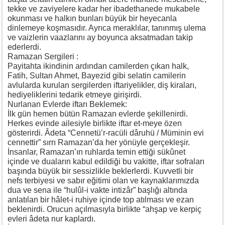
tekke ve zaviyelere kadar her ibadethanede mukabele
okunması ve halkın bunları büyük bir heyecanla
dinlemeye koşmasıdır. Ayrıca meraklılar, tanınmış ulema
ve vaizlerin vaazlarını ay boyunca aksatmadan takip
ederlerdi.
Ramazan Sergileri :
Payitahta ikindinin ardından camilerden çıkan halk,
Fatih, Sultan Ahmet, Bayezid gibi selatin camilerin
avlularda kurulan sergilerden iftariyelikler, diş kiraları,
hediyeliklerini tedarik etmeye girişirdi.
Nurlanan Evlerde iftarı Beklemek:
İlk gün hemen bütün Ramazan evlerde şekillenirdi.
Herkes evinde ailesiyle birlikte iftar et-meye özen
gösterirdi. Âdeta “Cennetü’r-racüli dâruhü / Müminin evi
cennettir” sırrı Ramazan’da her yönüyle gerçekleşir.
İnsanlar, Ramazan’ın ruhlarda temin ettiği sükûnet
içinde ve duaların kabul edildiği bu vakitte, iftar sofraları
başında büyük bir sessizlikle beklerlerdi. Kuvvetli bir
nefs terbiyesi ve sabır eğitimi olan ve kaynaklarımızda
dua ve sena ile “hulûl-i vakte intizâr” başlığı altında
anlatılan bir hâlet-i ruhiye içinde top atılması ve ezan
beklenirdi. Orucun açılmasıyla birlikte “ahşap ve kerpiç
evleri âdeta nur kaplardı.