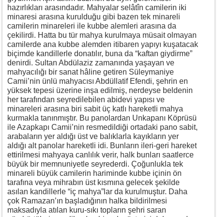
hazırlıkları arasındadır. Mahyalar selâtîn camilerin iki
minaresi arasına kurulduğu gibi bazen tek minareli
camilerin minareleri ile kubbe alemleri arasına da
çekilirdi. Hatta bu tür mahya kurulmaya müsait olmayan
camilerde ana kubbe alemden itibaren yapıyı kuşatacak
biçimde kandillerle donatılır, buna da “kaftan giydirme”
denirdi. Sultan Abdülaziz zamanında yaşayan ve
mahyacılığı bir sanat hâline getiren Süleymaniye
Camii’nin ünlü mahyacısı Abdüllatif Efendi, şehrin en
yüksek tepesi üzerine inşa edilmiş, nerdeyse beldenin
her tarafından seyredilebilen abidevi yapısı ve
minareleri arasına biri sabit üç katlı hareketli mahya
kurmakla tanınmıştır. Bu panolardan Unkapanı Köprüsü
ile Azapkapı Camii’nin resmedildiği ortadaki pano sabit,
arabaların yer aldığı üst ve balıklarla kayıkların yer
aldığı alt panolar hareketli idi. Bunların ileri-geri hareket
ettirilmesi mahyaya canlılık verir, halk bunları saatlerce
büyük bir memnuniyetle seyrederdi. Çoğunlukla tek
minareli büyük camilerin hariminde kubbe içinin ön
tarafına veya mihrabın üst kısmına gelecek şekilde
asılan kandillerle “iç mahya”lar da kurulmuştur. Daha
çok Ramazan’ın başladığının halka bildirilmesi
maksadıyla atılan kuru-sıkı topların şehri saran