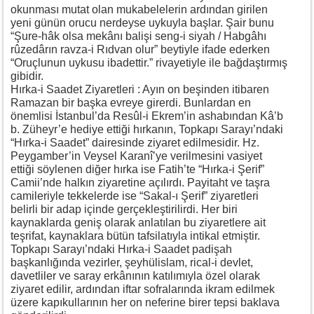
okunması mutat olan mukabelelerin ardından girilen
yeni günün orucu nerdeyse uykuyla başlar. Şair bunu
“Şure-hâk olsa mekânı balişi seng-i siyah / Habgâhı
rûzedârın ravza-i Rıdvan olur” beytiyle ifade ederken
“Oruçlunun uykusu ibadettir.” rivayetiyle ile bağdaştırmış
gibidir.
Hırka-i Saadet Ziyaretleri : Ayın on beşinden itibaren
Ramazan bir başka evreye girerdi. Bunlardan en
önemlisi İstanbul’da Resûl-i Ekrem’in ashabından Kâ’b
b. Züheyr’e hediye ettiği hırkanın, Topkapı Sarayı’ndaki
“Hırka-i Saadet” dairesinde ziyaret edilmesidir. Hz.
Peygamber’in Veysel Karanî’ye verilmesini vasiyet
ettiği söylenen diğer hırka ise Fatih’te “Hırka-i Şerif”
Camii’nde halkın ziyaretine açılırdı. Payitaht ve taşra
camileriyle tekkelerde ise “Sakal-ı Şerif” ziyaretleri
belirli bir adap içinde gerçekleştirilirdi. Her biri
kaynaklarda geniş olarak anlatılan bu ziyaretlere ait
teşrifat, kaynaklara bütün tafsilatıyla intikal etmiştir.
Topkapı Sarayı’ndaki Hırka-i Saadet padişah
başkanlığında vezirler, şeyhülislam, rical-i devlet,
davetliler ve saray erkânının katılımıyla özel olarak
ziyaret edilir, ardından iftar sofralarında ikram edilmek
üzere kapıkullarının her on neferine birer tepsi baklava