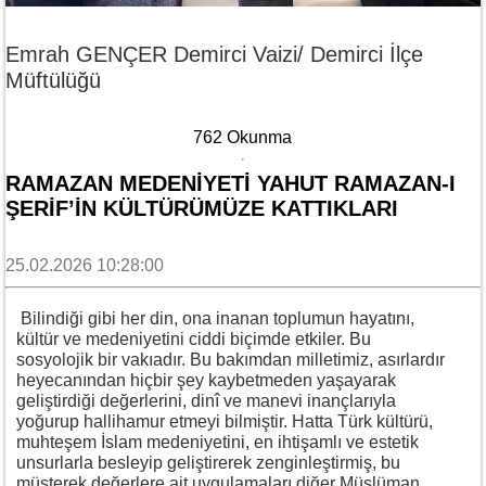
Emrah GENÇER Demirci Vaizi/ Demirci İlçe
Müftülüğü
762 Okunma
RAMAZAN MEDENİYETİ YAHUT RAMAZAN-I
ŞERİF’İN KÜLTÜRÜMÜZE KATTIKLARI
25.02.2026 10:28:00
Bilindiği gibi her din, ona inanan toplumun hayatını,
kültür ve medeniyetini ciddi biçimde etkiler. Bu
sosyolojik bir vakıadır. Bu bakımdan milletimiz, asırlardır
heyecanından hiçbir şey kaybetmeden yaşayarak
geliştirdiği değerlerini, dinî ve manevi inançlarıyla
yoğurup hallihamur etmeyi bilmiştir. Hatta Türk kültürü,
muhteşem İslam medeniyetini, en ihtişamlı ve estetik
unsurlarla besleyip geliştirerek zenginleştirmiş, bu
müşterek değerlere ait uygulamaları diğer Müslüman