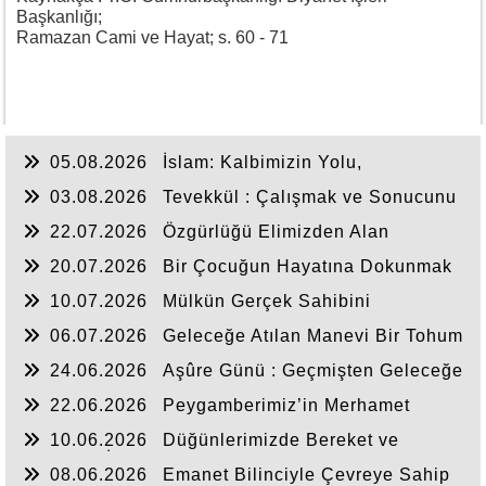
Başkanlığı;
Ramazan Cami ve Hayat; s. 60 - 71
05.08.2026
İslam: Kalbimizin Yolu,
Hayatımızın Anlamı
03.08.2026
Tevekkül : Çalışmak ve Sonucunu
Allah’a Bırakmak
22.07.2026
Özgürlüğü Elimizden Alan
Görünmez Zincir: Bağımlılık
20.07.2026
Bir Çocuğun Hayatına Dokunmak
10.07.2026
Mülkün Gerçek Sahibini
Hatırlamak
06.07.2026
Geleceğe Atılan Manevi Bir Tohum
: Yaz Kur’an Kursları
24.06.2026
Aşûre Günü : Geçmişten Geleceğe
Uzanan Bir Hatırlayış
22.06.2026
Peygamberimiz’in Merhamet
Mektebi
10.06.2026
Düğünlerimizde Bereket ve
Sünnetin İzi
08.06.2026
Emanet Bilinciyle Çevreye Sahip