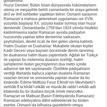
gönderilirdi.
Huzur Dersleri: Bütün İslam dünyasında hükümdarların
ulema ve meşayihle belirli zamanlarda bir araya gelerek
dinî ve ilmî sohbetler yaptıkları bilinir. Osmanlı sarayının
Ramazan’a mahsus geleneksel uygulaması ise XVIII.
yüzyılda başlayıp XX. yüzyıla kadar sürmüş olan huzur
dersleridir. Osmanlılarda 1759’dan 1924 yılında hilafetin
kaldırılmasına kadar Ramazan ayında padişahın
huzurunda yapılan tefsir derslerine sadrazam,
şeyhülislam, devlet ricali ile ileri gelen ulema katılırdı.
Hatim Duaları ve Duahanlar: Mukabele okutan kişiler
Kadir Gecesi veya bayram öncesinde devrin tanınmış
bir duahanına hatim duası yaptırırlardı. Ağdalı bir Türkçe
ile yapılan bu mülemma duaların özelliği, hatim
sahiplerinin bütün geçmişlerinin dua metni içinde
adlarının tek tek sayılmasıdır. Özellikle padişahların
verdiği iftarlarda topluca yapılan dualarla Ramazan
vaazları öncesi ve sonrasında yapılan dualar da bu
türdendir. Edirne Müftüsü Fevzi Efendi’nin Mevhibetü’l-
vehhâb fî ta‘bîrâti’l-elkâb ve münâcâti rabbi’l-erbâb adlı
kitabında bu tür dualara birçok örnek mevcuttur.
Ramazan ve Matbuat (Basın Edebiyatında Ramazan):
Ramazan edebiyatına dâhil edilebilecek bu türden
eserler, Osmanlı’da bilhassa gazetelerin ortaya