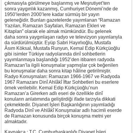
çıkmasıyla görülmeye başlanmış ve Meşrutiyet’ten
sonra yaygınlık kazanmış, Cumhuriyet Dönemi’nde de
1950’lerden 2000’lere kadar sürmüş bir yayın
geleneğidir. Bunları gazetelerde yayımlanan “Ramazan
Yazıları, Ramazan Sayfaları, Ramazan Ekleri ve
Kitapları” olarak ele almak mümkündür. Bu gelenek
daha sonra yaygınlaşan radyo ve televizyon yayınlarıyla
da sürdürülmüştür. Eyüp Sabri Hayırlıoğlu, Mustafa
Âsım Köksal, Mustafa Runyun, Kemal Edip Kürkçüoğlu
gibi isimler Türkiye radyolarında dinî sohbetlerin
yayımlanmaya başlandığı 1952’den itibaren radyoda
Ramazan’la ilgili konuşmalar yapmışlar çok beğenilen
bu konuşmalar daha sonra kitap hâline getirilmiştir.
Radyo Konuşmaları: Ramazan 1966-1967 ve Radyoda
1967 Ramazanı Dinî Ahlâkî İftar Sohbetleri bu eserlere
örnek verilebilir. Kemal Edip Kürkçüoğlu’nun
Ramazan’a Girerken adlı eseri de özellikle dinî
konuların anlatımında geliştirdiği ifade tarzıyla dikkati
çekmektedir. Diyanet İşleri Başkanlığının yayımladığı
Radyoda Dinî ve Ahlâkî Konuşmalar adlı hacimli eserde
de Ramazan konusunda birçok konuşma metni yer
almaktadır.
Kaynakça : T.C. Cumhurbaşkanlığı Diyanet İşleri