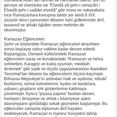
hürmetine Allah’tan rahmet ve merhamet istenir, son on
geceye ait olanlarda ise “Elvedâ yâ şehr-i ramazân /
Elvedâ şehr-i saâdet elvedâ” gibi mısra ve nakaratlarla
nice Ramazanlara kavuşma talebi yer alırdı.8 XIX.
yüzyılın ikinci yarısından itibaren ilahi güftelerinde dinî,
tasavvuf ve ahlaki öğütler veren metinler de
okunmuştur.
Ramazan Eğlenceleri:
Şehir ve köylerdeki Ramazan eğlenceleri teravihten
sonra başlayıp sahur vaktine kadar devam ederdi.
Başlangıçta, Osmanlı kültüründeki Ramazan
eğlenceleri saray ve konaklardaki “Ramazan ve helva
sohbetleri, Karagöz ve kukla oyunları, meddah
dinlemek” gibi sade ve ölçülü uygulamalardan ibaretken
Tanzimat’tan itibaren bu eğlencelerin ölçüsü kaçmıştır.
Bilhassa Meşrutiyet’in ardından halk ve aydınlar, mûsıkî
fasıllarına, semai kahvelerine, tiyatro ve kantolara,
yabancı grupların sirk gösterilerine katılmaya
yönelmiştir. Ayrıca “piyasa yapma” fasılları denen,
hamiyet-i diniyyeye ve ahlak-ı İslamiyeye aykırı
davranışların görüldüğü sokak gezmeleri başlamıştır. Bu
eğlenceler zamanla toplumun dinî hayatını
zedeleyecek, Ramazan’ın manevi hüviyetini tahrip