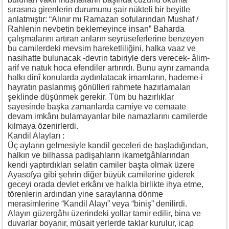
sırasına girenlerin durumunu şair nükteli bir beyitle
anlatmıştır: “Alınır mı Ramazan sofularından Mushaf /
Rahlenin nevbetin beklemeyince insan” Baharda
çalışmalarını artıran arıların seyrüseferlerine benzeyen
bu camilerdeki mevsim hareketliliğini, halka vaaz ve
nasihatte bulunacak -devrin tabiriyle ders verecek- âlim-
arif ve natuk hoca efendiler artırırdı. Bunu aynı zamanda
halkı dinî konularda aydınlatacak imamların, hademe-i
hayratın paslanmış gönülleri rahmete hazırlamaları
şeklinde düşünmek gerekir. Tüm bu hazırlıklar
sayesinde başka zamanlarda camiye ve cemaate
devam imkânı bulamayanlar bile namazlarını camilerde
kılmaya özenirlerdi.
Kandil Alayları :
Üç ayların gelmesiyle kandil geceleri de başladığından,
halkın ve bilhassa padişahların ikametgâhlarından
kendi yaptırdıkları selatin camiler başta olmak üzere
Ayasofya gibi şehrin diğer büyük camilerine giderek
geceyi orada devlet erkânı ve halkla birlikte ihya etme,
törenlerin ardından yine saraylarına dönme
merasimlerine “Kandil Alayı” veya “biniş” denilirdi.
Alayın güzergâhı üzerindeki yollar tamir edilir, bina ve
duvarlar boyanır, müsait yerlerde taklar kurulur, icap