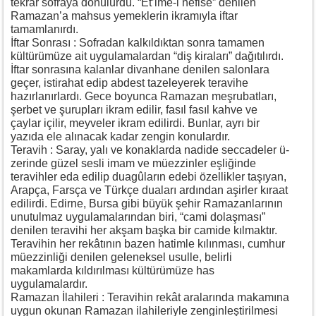
tekrar sofraya dönülürdü. “Et’ime-i nefise” denilen
Ramazan’a mahsus yemeklerin ikramıyla iftar
tamamlanırdı.
İftar Sonrası : Sofradan kalkıldıktan sonra tamamen
kültürümüze ait uygulamalardan “diş kiraları” dağıtılırdı.
İftar sonrasına kalanlar divanhane denilen salonlara
geçer, istirahat edip abdest tazeleyerek teravihe
hazırlanırlardı. Gece boyunca Ramazan meşrubatları,
şerbet ve şurupları ikram edilir, fasıl fasıl kahve ve
çaylar içilir, meyveler ikram edilirdi. Bunlar, ayrı bir
yazıda ele alınacak kadar zengin konulardır.
Teravih : Saray, yalı ve konaklarda nadide seccadeler ü-
zerinde güzel sesli imam ve müezzinler eşliğinde
teravihler eda edilip duagûların edebi özellikler taşıyan,
Arapça, Farsça ve Türkçe duaları ardından aşirler kıraat
edilirdi. Edirne, Bursa gibi büyük şehir Ramazanlarının
unutulmaz uygulamalarından biri, “cami dolaşması”
denilen teravihi her akşam başka bir camide kılmaktır.
Teravihin her rekâtının bazen hatimle kılınması, cumhur
müezzinliği denilen geleneksel usulle, belirli
makamlarda kıldırılması kültürümüze has
uygulamalardır.
Ramazan İlahileri : Teravihin rekât aralarında makamına
uygun okunan Ramazan ilahileriyle zenginleştirilmesi