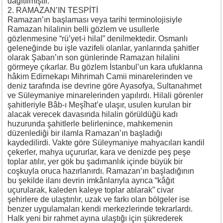
dağıtılmıştır.
2. RAMAZAN’IN TESPİTİ
Ramazan’ın başlaması veya tarihi terminolojisiyle
Ramazan hilalinin belli gözlem ve usullerle
gözlenmesine “rü’yet-i hilal” denilmektedir. Osmanlı
geleneğinde bu işle vazifeli olanlar, yanlarında şahitler
olarak Şaban’ın son günlerinde Ramazan hilalini
görmeye çıkarlar. Bu gözlem İstanbul’un kara ufuklarına
hâkim Edirnekapı Mihrimah Camii minarelerinden ve
deniz tarafında ise devrine göre Ayasofya, Sultanahmet
ve Süleymaniye minarelerinden yapılırdı. Hilali görenler
şahitleriyle Bâb-ı Meşîhat’e ulaşır, usulen kurulan bir
alacak verecek davasında hilalin görüldüğü kadı
huzurunda şahitlerle belirlenince, mahkemenin
düzenlediği bir ilamla Ramazan’ın başladığı
kaydedilirdi. Vakte göre Süleymaniye mahyacıları kandil
çekerler, mahya uçururlar, kara ve denizde peş peşe
toplar atılır, yer gök bu şadımanlık içinde büyük bir
coşkuyla oruca hazırlanırdı. Ramazan’ın başladığının
bu şekilde ilanı devrin imkânlarıyla ayrıca “kâğıt
uçurularak, kaleden kaleye toplar atılarak” civar
şehirlere de ulaştırılır, uzak ve farkı olan bölgeler ise
benzer uygulamaları kendi merkezlerinde tekrarlardı.
Halk yeni bir rahmet ayına ulaştığı için şükrederek