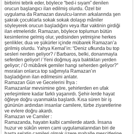
birbirini tebrik eder, böylece “bed-i sıyam” denilen
orucun başlangıcı ilan edilmiş olurdu. Özel bir
uygulama da Ramazan davulcu-larının arkalarında şen
şakrak çocuklarla sokak sokak dolaşıp mâniler
söyleyerek orucun başladığını veya iftar vaktinin girdiği
ilan etmeleridir. Ramazan, böylece toplumun bütün
kesimlerine gelmiş olur, yedisinden yetmişine herkes
şenlikler, dua ve şükürler içinde mübarek Ramazan’a
girilmiş olurdu. Yahya Kemal’in: “Deniz ufkunda bu top
sesleri nerden geliyor? / Barbaros, belki, donanmayla
seferden geliyor! / Yeni doğmuş aya baktıkları yerden
geliyor; / O mübârek gemiler hangi seherden geliyor?”
mısraları onlarca top sağımıyla Ramazan’ın
başladığının ilan edilmesini anlatır.
Ramazan Gün ve Gecelerini İhya :
Ramazanlar mevsimine göre, şehirlerden en ufak
yerleşimlere kadar farklı yaşanırdı. Şehir-lerde hayat
öğleye doğru uyanmakla başlardı. Kısa süren bir iş
gününün ardından insanlar camilere, türbe ziyaretlerine
ve evlere doğru akardı.
Ramazan ve Camiler :
Ramazanda, hayatın kalbi camilerde atardı. İnsana
huzur ve sükûn veren cami uygulamalarından biri de
başta selatin camileri olmak üzere mahalle mescitlerine,