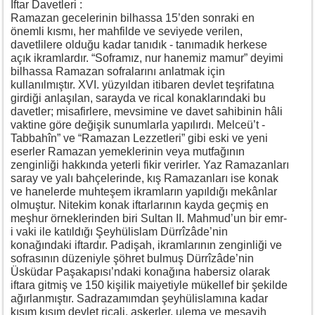
İftar Davetleri :
Ramazan gecelerinin bilhassa 15’den sonraki en
önemli kısmı, her mahfilde ve seviyede verilen,
davetlilere olduğu kadar tanıdık - tanımadık herkese
açık ikramlardır. “Soframız, nur hanemiz mamur” deyimi
bilhassa Ramazan sofralarını anlatmak için
kullanılmıştır. XVI. yüzyıldan itibaren devlet teşrifatına
girdiği anlaşılan, sarayda ve rical konaklarındaki bu
davetler; misafirlere, mevsimine ve davet sahibinin hâli
vaktine göre değişik sunumlarla yapılırdı. Melceü’t -
Tabbahîn” ve “Ramazan Lezzetleri” gibi eski ve yeni
eserler Ramazan yemeklerinin veya mutfağının
zenginliği hakkında yeterli fikir verirler. Yaz Ramazanları
saray ve yalı bahçelerinde, kış Ramazanları ise konak
ve hanelerde muhteşem ikramların yapıldığı mekânlar
olmuştur. Nitekim konak iftarlarının kayda geçmiş en
meşhur örneklerinden biri Sultan II. Mahmud’un bir emr-
i vaki ile katıldığı Şeyhülislam Dürrîzâde’nin
konağındaki iftardır. Padişah, ikramlarının zenginliği ve
sofrasının düzeniyle şöhret bulmuş Dürrîzâde’nin
Üsküdar Paşakapısı’ndaki konağına habersiz olarak
iftara gitmiş ve 150 kişilik maiyetiyle mükellef bir şekilde
ağırlanmıştır. Sadrazamımdan şeyhülislamına kadar
kısım kısım devlet ricali, askerler, ulema ve meşayih