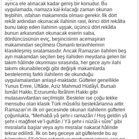
ayrıca ele alınacak kadar geniş bir konudur. Bu
uygulamada, namaza kal-kılacağı zaman okunan
teşbihin, ısfahan makamında olması gerekir. İlk dört
rekât ardından okunacak ilahinin rast, ikinci dört rekâtla
bunu takip eden ilahinin uşşak, üçüncü dört rekâtla
bunun arkasından okunacak eserin saba,
dördüncüsünün eviç, beşincisinin acemaşiran
makamından seçilmesi Osmanlı teravihlerinin
klasikleşmiş sıralamasıdır. Ancak Ramazan ilahileri beş
ayrı makamdan seçilen beş ilahiden meydana gelen bir
takım hâlinde okunması sırasında, her gece aynı ilahi
takımı okunabileceği gibi değişik makamlarda
bestelenmiş farklı ilahilerin de okunduğu
uygulamalardan anlaşıl-maktadır. Güfteler genellikle
Yunus Emre, Üftâde, Aziz Mahmud Hüdâyî, Bursalı
İsmâil Hakkı, Erzurumlu İbrâhim Hakkı gibi
mutasavvıfardan seçilmiştir. Besteler ise çoğu tekke
mensubu olan klasik Türk mûsıkîsi bestekârlarına aittir.
Ramazan’ın ilk on gecesinde okunan ilahilerin güfteleri
çoğunlukla, “Merhabâ yâ şehr-i ramazân / Hoş geldin yâ
şehr-i mağfiret ve’l-gufrân / Yâ şehr-i nüzûl-i sûre” gibi
mısralarla başlar veya aynı mısralar nakarat hâlinde
tekrar edilirdi. İlk on beş geceye ait güftelerde bu ay