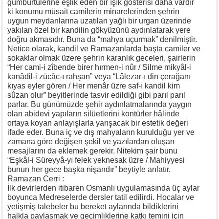
gümbürtülerine eşlik eden bir ışık gösterisi daha vardır
ki konumu müsait camilerin minarelerinden şehrin
uygun meydanlarına uzatılan yağlı bir urgan üzerinde
yakılan özel bir kandilin gökyüzünü aydınlatarak yere
doğru akmasıdır. Buna da “mahya uçurmak” denilmiştir.
Netice olarak, kandil ve Ramazanlarda başta camiler ve
sokaklar olmak üzere şehrin karanlık geceleri, şairlerin
“Her cami-i zîbende birer hırmen-i nûr / Silme mikyâl-i
kanâdil-i zücâc-ı rahşan” veya “Lâlezar-ı din çerağanı
kıyas eyler gören / Her menâr üzre saf-ı kandil kim
sûzan olur” beyitlerinde tasvir edildiği gibi parıl parıl
parlar. Bu günümüzde şehir aydınlatmalarında yaygın
olan abidevi yapıların silüetlerini kontürler hâlinde
ortaya koyan anlayışlarla yarışacak bir estetik değeri
ifade eder. Buna iç ve dış mahyaların kurulduğu yer ve
zamana göre değişen şekil ve yazılardan oluşan
mesajlarını da eklemek gerekir. Nitekim şair bunu
“Eşkâl-i Süreyyâ-yı felek yeknesak üzre / Mahiyyesi
bunun her gece başka nişandır” beytiyle anlatır.
Ramazan Cerri :
İlk devirlerden itibaren Osmanlı uygulamasında üç aylar
boyunca Medreselerde dersler tatil edilirdi. Hocalar ve
yetişmiş talebeler bu bereket aylarında bildiklerini
halkla paylaşmak ve geçimliklerine katkı temini için