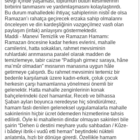
sevgi içinde yaşaması, toplumun bütün kesimlerinin
birbirini tanımasını ve yardımlaşmasını kolaylaştırırdı.
Bu durum mahalledeki ihtiyaç sahiplerinin nisbî de olsa
Ramazan’ı rahatça geçirecek erzaka sahip olmalarını
önceleyen ve din kardeşliğinin vazgeçilmez vasfı olan
paylaşım (infak) anlayışını göstermektedir.
Maddi - Manevi Temizlik ve Ramazan Hamamı:
Ramazan öncesine kadar herkes evlerini, mahalle
camilerini, hatta sokakları, rahmet mevsiminin
ruhlardaki arınmasına paralel olarak madden de
temizlemeye, tabir caizse “Padişah girmez saraya, hâne
ma’mûr olmadan” mısraının manasına uygun hâle
getirmeye çalışırdı. Bu rahmet mevsimini tertemiz bir
bedenle karşılamak üzere kadın-erkek, çoluk çocuk
herkesin çarşı hamamlarına yönelmesi önemli bir
gelenektir. Hatta mahalle zenginlerinin konak
bahçelerindeki özel hamamlar, Receb ve bilhassa
Şaban ayları boyunca neredeyse hiç söndürülmez,
hamam faslı denilen geleneksel uygulamalarla mahalle
sakinlerinin hiçbir ücret ödemeden hizmetlerine tahsis
edilirdi. Öyle ki mahallenin dindar olmayan sakinleri bile
şairin “Dehen ü destini meyhare yudu sahbadan / Kûze-
i bâdeyi ibrik-i vudû etti heman” beytindeki nükteli
anlatımla, hızlı bir dönüşe girerdi. Özellikle hamam