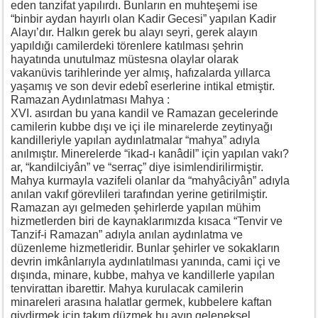
eden tanzifat yapılırdı. Bunların en muhteşemi ise
“binbir aydan hayırlı olan Kadir Gecesi” yapılan Kadir
Alayı’dır. Halkın gerek bu alayı seyri, gerek alayın
yapıldığı camilerdeki törenlere katılması şehrin
hayatında unutulmaz müstesna olaylar olarak
vakanüvis tarihlerinde yer almış, hafızalarda yıllarca
yaşamış ve son devir edebî eserlerine intikal etmiştir.
Ramazan Aydınlatması Mahya :
XVI. asırdan bu yana kandil ve Ramazan gecelerinde
camilerin kubbe dışı ve içi ile minarelerde zeytinyağı
kandilleriyle yapılan aydınlatmalar “mahya” adıyla
anılmıştır. Minerelerde “ikad-ı kanâdil” için yapılan vakı?
ar, “kandilciyân” ve “serraç” diye isimlendirilirmiştir.
Mahya kurmayla vazifeli olanlar da “mahyâciyân” adıyla
anılan vakıf görevlileri tarafından yerine getirilmiştir.
Ramazan ayı gelmeden şehirlerde yapılan mühim
hizmetlerden biri de kaynaklarımızda kısaca “Tenvir ve
Tanzif-i Ramazan” adıyla anılan aydınlatma ve
düzenleme hizmetleridir. Bunlar şehirler ve sokakların
devrin imkânlarıyla aydınlatılması yanında, cami içi ve
dışında, minare, kubbe, mahya ve kandillerle yapılan
tenvirattan ibarettir. Mahya kurulacak camilerin
minareleri arasına halatlar germek, kubbelere kaftan
giydirmek için takım düzmek bu ayın geleneksel