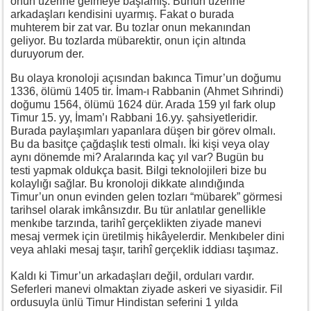
onun üzerine gelmeye başlamış. Bunun üzerine
arkadaşları kendisini uyarmış. Fakat o burada
muhterem bir zat var. Bu tozlar onun mekanından
geliyor. Bu tozlarda mübarektir, onun için altında
duruyorum der.
Bu olaya kronoloji açısından bakınca Timur’un doğumu
1336, ölümü 1405 tir. İmam-ı Rabbanin (Ahmet Sıhrindi)
doğumu 1564, ölümü 1624 dür. Arada 159 yıl fark olup
Timur 15. yy, İmam’ı Rabbani 16.yy. şahsiyetleridir.
Burada paylaşımları yapanlara düşen bir görev olmalı.
Bu da basitçe çağdaşlık testi olmalı. İki kişi veya olay
aynı dönemde mi? Aralarında kaç yıl var? Bugün bu
testi yapmak oldukça basit. Bilgi teknolojileri bize bu
kolaylığı sağlar. Bu kronoloji dikkate alındığında
Timur’un onun evinden gelen tozları “mübarek” görmesi
tarihsel olarak imkânsızdır. Bu tür anlatılar genellikle
menkıbe tarzında, tarihî gerçeklikten ziyade manevi
mesaj vermek için üretilmiş hikâyelerdir. Menkıbeler dini
veya ahlaki mesaj taşır, tarihî gerçeklik iddiası taşımaz.
Kaldı ki Timur’un arkadaşları değil, orduları vardır.
Seferleri manevi olmaktan ziyade askeri ve siyasidir. Fil
ordusuyla ünlü Timur Hindistan seferini 1 yılda