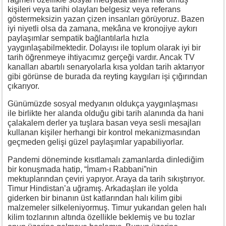
kişileri veya tarihi olayları belgesiz veya referans
göstermeksizin yazan çizen insanları görüyoruz. Bazen
iyi niyetli olsa da zamana, mekâna ve kronojiye aykırı
paylaşımlar sempatik bağlantılarla hızla
yaygınlaşabilmektedir. Dolayısı ile toplum olarak iyi bir
tarih öğrenmeye ihtiyacımız gerçeği vardır. Ancak TV
kanalları abartılı senaryolarla kısa yoldan tarih aktarıyor
gibi görünse de burada da reyting kaygıları işi çığırından
çıkarıyor.
Günümüzde sosyal medyanın oldukça yaygınlaşması
ile birlikte her alanda olduğu gibi tarih alanında da hani
çalakalem derler ya tuşlara basan veya sesli mesajları
kullanan kişiler herhangi bir kontrol mekanizmasından
geçmeden gelişi güzel paylaşımlar yapabiliyorlar.
Pandemi döneminde kısıtlamalı zamanlarda dinlediğim
bir konuşmada hatip, “İmam-ı Rabbani”nin
mektuplarından çeviri yapıyor. Araya da tarih sıkıştırıyor.
Timur Hindistan’a uğramış. Arkadaşları ile yolda
giderken bir binanın üst katlarından halı kilim gibi
malzemeler silkeleniyormuş. Timur yukarıdan gelen halı
kilim tozlarının altında özellikle beklemiş ve bu tozlar