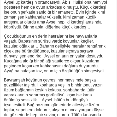
Aysel üç kardeşin ortancasıydı. Abisi Hulisi ona hem yol
gösteren hem de oyun arkadaşı olmuştu. Küçük kardeşi
ise onun şefkatle sarıldığı bir emanetti. Evin içinde kimi
zaman şen kahkahalar yükselir, kimi zaman küçük
tartışmalar olurdu ama Aysel hep iki kardeşi arasında
köprüydü. Birine abla, diğerine küçük kardeş…
Çocukluğunun en derin hatıralarını ise hayvanlarla
yaşadı. Babasının sürüsü vardı: koyunlar, keçiler,
kuzular, oğlaklar… Baharın gelişiyle meralar rengârenk
çiçeklere büründüğünde, kuzular sıçraya sıçraya
dünyayı şenlendirirdi. Aysel onların en yakın dostuydu.
Kucağına aldığı bir oğlağı saatlerce okşar, kuzuların
peşinden koşarken kahkahasını dağlara duyururdu.
Ayağına bulaşan toz, onun için özgürlüğün simgesiydi.
Bayramşah köyünün çevresi her mevsimde başka
güzellikler taşırdı. İlkbaharda yeşilin binbir tonu, yazın
üzüm bağlarının keskin kokusu, sonbaharda tütün
yapraklarının sararmış görüntüsü, kışın ise karla
örtülmüş sessizlik… Aysel, bütün bu döngüyü
içselleştirdi. Bağ bozumu günlerinde ailesiyle üzüm
toplar, sepetlere doldurur, akşam olunca yorgun düşse
de gözlerinde hep bir sevinç olurdu. Tütün tarlasında