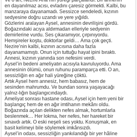
en dayanılmaz acısı, evladını çaresiz görmekti. Kalbi, bu
manzaraya dayanamadı. Sessizce sendeledi, kızının
sedyesine doğru uzandı ve yere yığıldı.
Gözlerini aralayan Aysel, annesinin devrilişini gördü.
Boğazındaki acıya aldırmadan elleriyle sedyenin
demirlerine vurdu. Ses çıkaramıyor, çırpınıyordu.
Hemşireler koştu, doktorlar geldi… Ama çok geçti.
Nezire’nin kalbi, kızının acısına daha fazla
dayanamamıştı. Onun için tuttuğu hayat ipini bıraktı.
Annesi, kızının yanında son nefesini verdi.
Aysel’in bedeni ameliyatın acısıyla kavruluyordu. Ama
annesinin ölümü, onun ruhunu paramparça etti. O an,
sessizliğin en ağır hali yüreğine çöktü.
Artık Aysel hem annesiz, hem babasız, hem de
sesinden mahrumdu. Ve bundan sonra yaşayacağı
yalnız-lığın başlangıcındaydı.
Ameliyat sonrası hastane odası, Aysel için hem yeni bir
başlangıç hem de en ağır imtihanın mekânı oldu.
Boğazında açılan delikten nefes almak, hortumlarla
beslenmek… Her lokma, her nefes, her hareket bir
sınavdı artık. O eski neşeli ses yoktu. Konuşmak, en
basit kelimeyi bile söylemek imkânsızdı.
Aysel’in odası, sessizliğin yankılandığı bir yer hâline