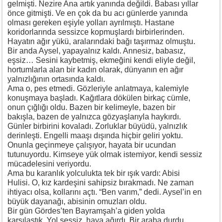
gelmişti. Nezire Ana artık yanında değildi. Babası yıllar
önce gitmişti. Ve en çok da bu acı günlerde yanında
olması gereken eşiyle yolları ayrılmıştı. Hastane
koridorlarında sessizce kopmuşlardı birbirlerinden.
Hayatın ağır yükü, aralarındaki bağı taşırmaz olmuştu.
Bir anda Aysel, yapayalnız kaldı. Annesiz, babasız,
eşsiz… Sesini kaybetmiş, ekmeğini kendi eliyle değil,
hortumlarla alan bir kadın olarak, dünyanın en ağır
yalnızlığının ortasında kaldı.
Ama o, pes etmedi. Gözleriyle anlatmaya, kalemiyle
konuşmaya başladı. Kağıtlara dökülen birkaç cümle,
onun çığlığı oldu. Bazen bir kelimeyle, bazen bir
bakışla, bazen de yalnızca gözyaşlarıyla haykırdı.
Günler birbirini kovaladı. Zorluklar büyüdü, yalnızlık
derinleşti. Engelli maaşı dışında hiçbir geliri yoktu.
Onunla geçinmeye çalışıyor, hayata bir ucundan
tutunuyordu. Kimseye yük olmak istemiyor, kendi sessiz
mücadelesini veriyordu.
Ama bu karanlık yolculukta tek bir ışık vardı: Abisi
Hulisi. O, kız kardeşini sahipsiz bırakmadı. Ne zaman
ihtiyacı olsa, kollarını açtı. “Ben varım,” dedi. Aysel’in en
büyük dayanağı, abisinin omuzları oldu.
Bir gün Gördes’ten Bayramşah’a giden yolda
karşılaştık. Yol sessiz, hava ağırdı. Bir araba durdu.