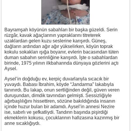
Bayramşah köyünün sabahları bir başka güzeldi. Serin
rüzgâr, kavak ağaçlarının yapraklarını titreterek
uzaklardan gelen kuzu seslerine karışırdı. Güneş,
dağların ardından ağır ağır yükselirken, köyün toprak
kokulu sokakları ışığa boyanır, evlerin bacasından tüten
duman sabahın serinliğine karışırdı. İşte o sabahlardan
birinde, 1975 yılının ilkbaharında dünyaya gözlerini açtı
Aysel.
Aysel’in doğduğu ev, kerpiç duvarlarıyla sıcacık bir
yuvaydı. Babası İbrahim, köyde “Jandarma” lakabıyla
tanınırdı. Bu lakap, onun sertliğinden değil, güven veren
duruşundan, dimdik tavrından gelmişti. Sessizliğiyle
ağırbaşlılığını hissettiren, sözüne bakıldığında insanın
içinde huzur bulan bir adamdı. Aysel’in annesi Nezire
ise, sabırlı ve şefkatliydi. Tandırın başında pişirdiği
ekmeklerin kokusu, çocuklarının hafızasına kazınmış bir
anne sıcaklığıydı.