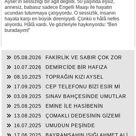
Aysel’in sessizliği bir ağıt değildi. 50 yaşında eşsiz,
annesiz, babasız sadece Engelli Maaşı ile hayatın
ucundan tutunmaya çalışıyordu. O sessizlik, insanın
hayata karşı en büyük direnişiydi. Çünkü o hâlâ nefes
alıyordu. Hâlâ vardı. Ve gözleriyle haykırıyordu: “Ben
buradayım!”
05.08.2026
FAKİRLİK VE SABIR ÇOK ZOR
10.07.2026
DEMİRCİDE BİR HAFIZA
HALIKENT BÖLGE GAZETESİ
08.10.2025
TOPRAĞIN KIZI AYSEL
17.09.2025
CEP TELEFONU BİZİ ESİR Mİ
ALIYOR?
03.09.2025
SINAV BAHÇESİNDE UMUTLAR
25.08.2025
EMİNE İLE HASİBENİN
DOSTLUĞU
13.08.2025
ÇOMAKLI DEDESİNİN GİZEMİ
16.07.2025
UMUDUN PEŞİNDE
17.06.2025
BAYRAMŞAHIN IŞIĞI AHMET ALİ