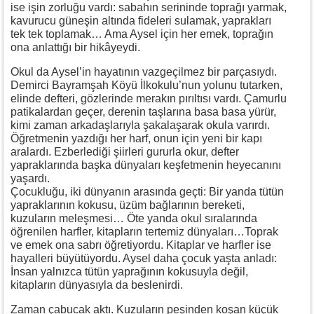
ise işin zorluğu vardı: sabahın serininde toprağı yarmak,
kavurucu güneşin altında fideleri sulamak, yaprakları
tek tek toplamak… Ama Aysel için her emek, toprağın
ona anlattığı bir hikâyeydi.
Okul da Aysel’in hayatının vazgeçilmez bir parçasıydı.
Demirci Bayramşah Köyü İlkokulu’nun yolunu tutarken,
elinde defteri, gözlerinde merakın pırıltısı vardı. Çamurlu
patikalardan geçer, derenin taşlarına basa basa yürür,
kimi zaman arkadaşlarıyla şakalaşarak okula varırdı.
Öğretmenin yazdığı her harf, onun için yeni bir kapı
aralardı. Ezberlediği şiirleri gururla okur, defter
yapraklarında başka dünyaları keşfetmenin heyecanını
yaşardı.
Çocukluğu, iki dünyanın arasında geçti: Bir yanda tütün
yapraklarının kokusu, üzüm bağlarının bereketi,
kuzuların meleşmesi… Öte yanda okul sıralarında
öğrenilen harfler, kitapların tertemiz dünyaları…Toprak
ve emek ona sabrı öğretiyordu. Kitaplar ve harfler ise
hayalleri büyütüyordu. Aysel daha çocuk yaşta anladı:
İnsan yalnızca tütün yaprağının kokusuyla değil,
kitapların dünyasıyla da beslenirdi.
Zaman çabucak aktı. Kuzuların peşinden koşan küçük