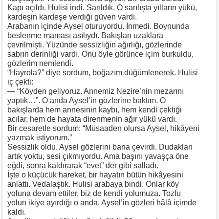
Kapı açıldı. Hulisi indi. Sarıldık. O sarılışta yılların yükü,
kardeşin kardeşe verdiği güven vardı.
Arabanın içinde Aysel oturuyordu. İnmedi. Boynunda
beslenme maması asılıydı. Bakışları uzaklara
çevrilmişti. Yüzünde sessizliğin ağırlığı, gözlerinde
sabrın derinliği vardı. Onu öyle görünce içim burkuldu,
gözlerim nemlendi.
“Hayrola?” diye sordum, boğazım düğümlenerek. Hulisi
iç çekti:
— “Köyden geliyoruz. Annemiz Nezire’nin mezarını
yaptık…”. O anda Aysel’in gözlerine baktım. O
bakışlarda hem annesinin kaybı, hem kendi çektiği
acılar, hem de hayata direnmenin ağır yükü vardı.
Bir cesaretle sordum: “Müsaaden olursa Aysel, hikâyeni
yazmak istiyorum.”
Sessizlik oldu. Aysel gözlerini bana çevirdi. Dudakları
artık yoktu, sesi çıkmıyordu. Ama başını yavaşça öne
eğdi, sonra kaldırarak “evet” der gibi salladı.
İşte o küçücük hareket, bir hayatın bütün hikâyesini
anlattı. Vedalaştık. Hulisi arabaya bindi. Onlar köy
yoluna devam ettiler, biz de kendi yolumuza. Tozlu
yolun ikiye ayırdığı o anda, Aysel’in gözleri hâlâ içimde
kaldı.