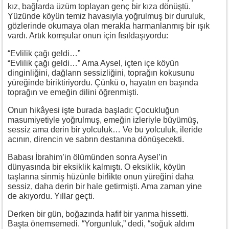
kız, bağlarda üzüm toplayan genç bir kıza dönüştü.
Yüzünde köyün temiz havasıyla yoğrulmuş bir duruluk,
gözlerinde okumaya olan merakla harmanlanmış bir ışık
vardı. Artık komşular onun için fısıldaşıyordu:
“Evlilik çağı geldi…”
“Evlilik çağı geldi…” Ama Aysel, içten içe köyün
dinginliğini, dağların sessizliğini, toprağın kokusunu
yüreğinde biriktiriyordu. Çünkü o, hayatın en başında
toprağın ve emeğin dilini öğrenmişti.
Onun hikâyesi işte burada başladı: Çocukluğun
masumiyetiyle yoğrulmuş, emeğin izleriyle büyümüş,
sessiz ama derin bir yolculuk… Ve bu yolculuk, ileride
acının, direncin ve sabrın destanına dönüşecekti.
Babası İbrahim’in ölümünden sonra Aysel’in
dünyasında bir eksiklik kalmıştı. O eksiklik, köyün
taşlarına sinmiş hüzünle birlikte onun yüreğini daha
sessiz, daha derin bir hale getirmişti. Ama zaman yine
de akıyordu. Yıllar geçti.
Derken bir gün, boğazında hafif bir yanma hissetti.
Başta önemsemedi. “Yorgunluk,” dedi, “soğuk aldım