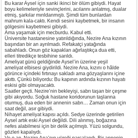
Bu karar Aysel için sanki ikinci bir ölüm gibiydi. Hayat
boyu kelimeleriyle sevinçlerini, acılarını anlatmış, dualar
etmiş, şarkılar mırıldanmıştı. Şimdi tüm bunlardan
mahrum kala-caktı. Kendi sesini kaybetmek, bir insanın
gölgesini kaybetmesi gibiydi.
Ama yaşamak için mecburdu. Kabul etti.
Üniversite hastanesine yatırıldığında, Nezire Ana kızının
başından bir an ayrılmadı. Refakatçi yatağında
sabahladı. Onun göz kapakları ağırlaştıkça dua etti,
elleri titredikçe tesbihine sarıldı.
Ameliyat günü geldiğinde Aysel’in üzerine yeşil
ameliyat elbisesi giydirildi. Nezire Ana, kızını o hâlde
görünce içindeki fırtınayı sakladı ama gözyaşlarını içine
akıttı. Çünkü biliyordu: Bu kapının ardında kızının hayatı
eskisi gibi olmayacaktı.
Saatler geçti. Nezire’nin bekleyişi, sabrı taşan bir çeşme
gibi akıyordu. Soğuk hastane koridorunun taşlarına
oturmuş, dua eden bir annenin sabrı… Zaman onun için
saat değil, asır gibiydi.
Nihayet ameliyat kapısı açıldı. Sedye üzerinde getirilen
Aysel artık eski Aysel değildi. Dili alınmış, boğazına
nefes alabilmesi için bir delik açılmıştı. Yüzü solgundu,
gözleri kapalıydı.
Ve o an, Nezire Ana’nın yüreği parçalandı. Bir annenin