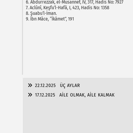
6. Abdurrezzak, el-Musannef, IV, 317, Hadis No: 7927
7. Aclûnî, Keşfu’l-Hafâ, I, 423, Hadis No: 1358
8. Şuabu’l-İman.
9. İbn Mâce, “İkâmet”, 191
22.12.2025
ÜÇ AYLAR
17.12.2025
AİLE OLMAK, AİLE KALMAK