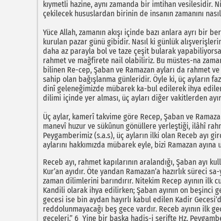
kıymetli hazine, aynı zamanda bir imtihan vesilesidir. 
çekilecek hususlardan birinin de insanın zamanını nası
Yüce Allah, zamanın akışı içinde bazı anlara ayrı bir be
kurulan pazar günü gibidir. Nasıl ki günlük alışverişleri
daha az parayla bol ve taze çeşit bularak yapabiliyors
rahmet ve mağfirete nail olabiliriz. Bu müstes-na zama
bilinen Re-cep, Şaban ve Ramazan ayları da rahmet ve
sahip olan bağışlanma günleridir. Öyle ki, üç ayların fa
dinî geleneğimizde mübarek ka-bul edilerek ihya edilen
dilimi içinde yer alması, üç ayları diğer vakitlerden ay
Üç aylar, kamerî takvime göre Recep, Şaban ve Ramazan’
manevî huzur ve sükûnun gönüllere yerleştiği, ilâhî ra
Peygamberimiz (s.a.s), üç ayların ilki olan Receb ayı g
aylarını hakkımızda mübarek eyle, bizi Ramazan ayına ul
Receb ayı, rahmet kapılarının aralandığı, Şaban ayı kull
Kur’an ayıdır. Öte yandan Ramazan’a hazırlık süreci sa
zaman dilimlerini barındırır. Nitekim Recep ayının ilk c
Kandili olarak ihya edilirken; Şaban ayının on beşinci g
gecesi ise bin aydan hayırlı kabul edilen Kadir Gecesi’di
reddolunmayacağı beş gece vardır. Receb ayının ilk ge
geceleri.” 6 Yine bir başka hadis-i şerifte Hz. Peygamber: