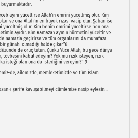
 buyurmaktadır.
Receb ayını yüceltirse Allah’ın emrini yüceltmiş olur. Kim
okar ve ona Allah’ın en büyük rızası vacip olur. Şaban ise
i yüceltmiş olur. Kim benim emrimi yüceltirse ben ona
imin ayıdır. Kim Ramazan ayının hürmetini yüceltir ve
i de namazla geçirirse ve tüm organlarını da muhafaza
bir günahı olmadığı halde çıkar”8
ndüzünde de oruç tutun. Çünkü Yüce Allah, bu gece dünya
 tövbesini kabul edeyim? Yok mu rızık isteyen, rızık
ka isteği olan ona da istediğini vereyim?” 9
emiz-de, ailemizde, memleketimizde ve tüm İslam
azan-ı şerife kavuşabilmeyi cümlemize nasip eylesin…