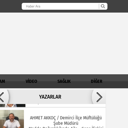
AM
VİDEO
SAĞLIK
DİĞER
Adil ARSLAN
YAZARLAR
İNŞALLAH MUHSİNLERDEN OLURUZ!
AHMET AKKOÇ / Demirci İlçe Müftülüğü
Şube Müdürü
Madde Bağımlılığında Aile - Genç İlişkisi