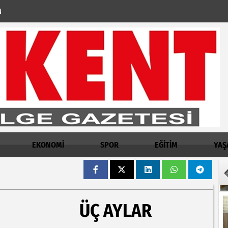
M
EKONOMİ
SPOR
EĞİTİM
YAŞ
ÜÇ AYLAR