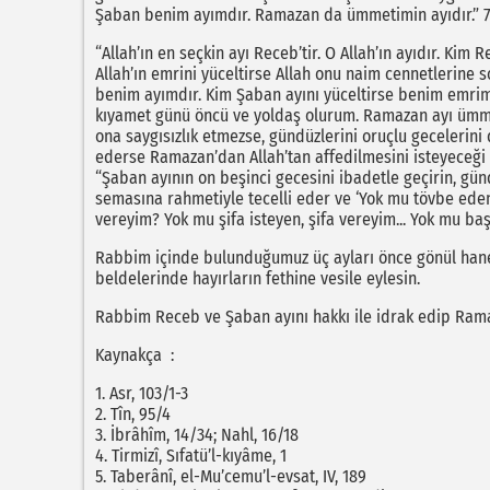
Şaban benim ayımdır. Ramazan da ümmetimin ayıdır.” 7
“Allah’ın en seçkin ayı Receb’tir. O Allah’ın ayıdır. Kim 
Allah’ın emrini yüceltirse Allah onu naim cennetlerine s
benim ayımdır. Kim Şaban ayını yüceltirse benim emrim
kıyamet günü öncü ve yoldaş olurum. Ramazan ayı ümmet
ona saygısızlık etmezse, gündüzlerini oruçlu gecelerin
ederse Ramazan’dan Allah’tan affedilmesini isteyeceği 
“Şaban ayının on beşinci gecesini ibadetle geçirin, gü
semasına rahmetiyle tecelli eder ve ‘Yok mu tövbe eden,
vereyim? Yok mu şifa isteyen, şifa vereyim... Yok mu baş
Rabbim içinde bulunduğumuz üç ayları önce gönül han
beldelerinde hayırların fethine vesile eylesin.
Rabbim Receb ve Şaban ayını hakkı ile idrak edip Ram
Kaynakça :
1. Asr, 103/1-3
2. Tîn, 95/4
3. İbrâhîm, 14/34; Nahl, 16/18
4. Tirmizî, Sıfatü’l-kıyâme, 1
5. Taberânî, el-Mu’cemu’l-evsat, IV, 189