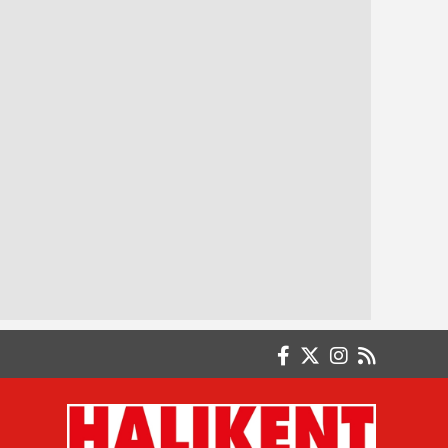
Dr. Atilla ŞENCAN
Aynasızlar...
Dr. Derya TOSUN
SİGARA BIRAKMAK
Dr. Müberra DURAN
Demircimden; memleketimden bir ömür
kopmayacağım.
Dr. Nurullah ABALI
CENNETE SORGUSUZ SUALSİZ GİRMEK
MÜMKÜN MÜ?
Dr. Öğretim Üyesi İsmail Taşlı (Emekli)