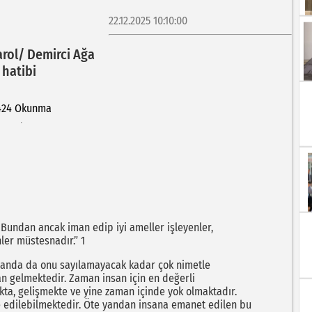
22.12.2025 10:10:00
rol/ Demirci Ağa
 hatibi
424 Okunma
 Bundan ancak iman edip iyi ameller işleyenler,
ler müstesnadır.” 1
zamanda da onu sayılamayacak kadar çok nimetle
an gelmektedir. Zaman insan için en değerli
ta, gelişmekte ve yine zaman içinde yok olmaktadır.
de edilebilmektedir. Öte yandan insana emanet edilen bu