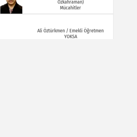
Mücahitler
Ali Öztürkmen / Emekli Öğretmen
YOKSA
Ali Tortamış
BABAM HAMDİ TORTAMIŞ ( Kaymakam
İbrahim Ethem Bey )
Av. Celal KALEZADE
Aşkı Kokladığım Güller Güller Şimdi Kime
Kaldı
Avukat M. İkbal GÜLMEZ
Korona Virüsü Taşıyanların Hukuki
Sorumluluğu