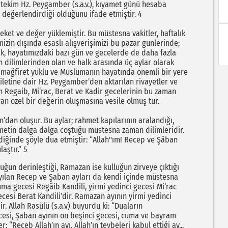
Nitekim Hz. Peygamber (s.a.v.), kıyamet günü hesaba
l değerlendirdiği olduğunu ifade etmiştir. 4
reket ve değer yüklemiştir. Bu müstesna vakitler, haftalık
mizin dışında esaslı alışverişimizi bu pazar günlerinde;
ak, hayatımızdaki bazı gün ve gecelerde de daha fazla
n dilimlerinden olan ve halk arasında üç aylar olarak
 mağfiret yüklü ve Müslümanın hayatında önemli bir yere
ziletine dair Hz. Peygamber’den aktarılan rivayetler ve
 Regaib, Mi‘rac, Berat ve Kadir gecelerinin bu zaman
ıran özel bir değerin oluşmasına vesile olmuş tur.
dan oluşur. Bu aylar; rahmet kapılarının aralandığı,
hmetin dalga dalga coştuğu müstesna zaman dilimleridir.
irdiğinde şöyle dua etmiştir: “Allah"ım! Recep ve Şâban
aştır.” 5
uğun derinleştiği, Ramazan ise kulluğun zirveye çıktığı
-yılan Recep ve Şaban ayları da kendi içinde müstesna
uma gecesi Regâib Kandili, yirmi yedinci gecesi Mi‘rac
ecesi Berat Kandili’dir. Ramazan ayının yirmi yedinci
r. Allah Rasülü (s.a.v) buyurdu ki: “Duaların
cesi, Şaban ayının on beşinci gecesi, cuma ve bayram
 “Receb Allah’ın ayı, Allah’ın tevbeleri kabul ettiği ay...